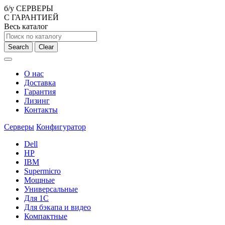
б/у СЕРВЕРЫ
С ГАРАНТИЕЙ
Весь каталог
Search
Clear
О нас
Доставка
Гарантия
Лизинг
Контакты
Серверы
Конфигуратор
Dell
HP
IBM
Supermicro
Мощные
Универсальные
Для 1С
Для бэкапа и видео
Компактные