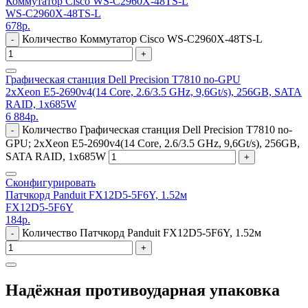
Коммутатор Cisco WS-C2960X-48TS-L
WS-C2960X-48TS-L
678
р.
Количество Коммутатор Cisco WS-C2960X-48TS-L
-
+
Графическая станция Dell Precision T7810 no-GPU
2xXeon E5-2690v4(14 Core, 2.6/3.5 GHz, 9,6Gt/s), 256GB, SATA
RAID, 1x685W
6 884
р.
Количество Графическая станция Dell Precision T7810 no-
-
GPU; 2xXeon E5-2690v4(14 Core, 2.6/3.5 GHz, 9,6Gt/s), 256GB,
SATA RAID, 1x685W
+
Сконфигурировать
Патчкорд Panduit FX12D5-5F6Y, 1.52м
FX12D5-5F6Y
184
р.
Количество Патчкорд Panduit FX12D5-5F6Y, 1.52м
-
+
Надёжная противоударная упаковка