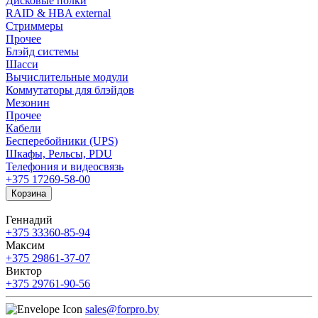
Дисковые полки
RAID & HBA external
Стриммеры
Прочее
Блэйд системы
Шасси
Вычислительные модули
Коммутаторы для блэйдов
Мезонин
Прочее
Кабели
Бесперебойники (UPS)
Шкафы, Рельсы, PDU
Телефония и видеосвязь
+375 17
269-58-00
Корзина
Геннадий
+375 33
360-85-94
Максим
+375 29
861-37-07
Виктор
+375 29
761-90-56
sales@forpro.by