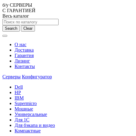
б/у СЕРВЕРЫ
С ГАРАНТИЕЙ
Весь каталог
Search
Clear
О нас
Доставка
Гарантия
Лизинг
Контакты
Серверы
Конфигуратор
Dell
HP
IBM
Supermicro
Мощные
Универсальные
Для 1С
Для бэкапа и видео
Компактные