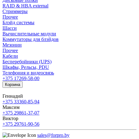
Дисковые полки
RAID & HBA external
Стриммеры
Прочее
Блэйд системы
Шасси
Вычислительные модули
Коммутаторы для блэйдов
Мезонин
Прочее
Кабели
Бесперебойники (UPS)
Шкафы, Рельсы, PDU
Телефония и видеосвязь
+375 17
269-58-00
Корзина
Геннадий
+375 33
360-85-94
Максим
+375 29
861-37-07
Виктор
+375 29
761-90-56
sales@forpro.by