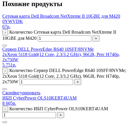
Похожие продукты
Сетевая карта Dell Broadcom NetXtreme II 10GBE для M420
0YWVDK
67
р.
Количество Сетевая карта Dell Broadcom NetXtreme II
-
10GBE для M420
+
Сервер DELL PowerEdge R640 10SFF/8NVMe
2xXeon 5118 Gold(12 Core, 2.3/3.2 GHz), 96GB, Perc H740p,
2x750W
5 751
р.
Количество Сервер DELL PowerEdge R640 10SFF/8NVMe;
-
2xXeon 5118 Gold(12 Core, 2.3/3.2 GHz), 96GB, Perc H740p,
2x750W
+
Сконфигурировать
ИБП CyberPower OLS10KERT4UAМ
8 605
р.
Количество ИБП CyberPower OLS10KERT4UAМ
-
+