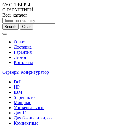
б/у СЕРВЕРЫ
С ГАРАНТИЕЙ
Весь каталог
Search
Clear
О нас
Доставка
Гарантия
Лизинг
Контакты
Серверы
Конфигуратор
Dell
HP
IBM
Supermicro
Мощные
Универсальные
Для 1С
Для бэкапа и видео
Компактные