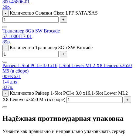
800-45806-01
29
р.
Количество Салазки Cisco LFF SATA/SAS
-
+
Трансивер 8Gb SW Brocade
57-1000117-01
89
р.
Количество Трансивер 8Gb SW Brocade
-
+
Райзер 1-Slot PCI-e 3.0 x16,1-Slot Lower ML2 X8 Lenovo x3650
M5 (в сборе)
00FK631
1-4 дня
327
р.
Количество Райзер 1-Slot PCI-e 3.0 x16,1-Slot Lower ML2
-
X8 Lenovo x3650 M5 (в сборе)
+
Надёжная противоударная упаковка
Узнайте как правильно и неправильно упаковывать сервер