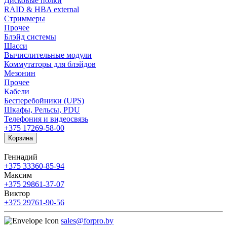
Дисковые полки
RAID & HBA external
Стриммеры
Прочее
Блэйд системы
Шасси
Вычислительные модули
Коммутаторы для блэйдов
Мезонин
Прочее
Кабели
Бесперебойники (UPS)
Шкафы, Рельсы, PDU
Телефония и видеосвязь
+375 17
269-58-00
Корзина
Геннадий
+375 33
360-85-94
Максим
+375 29
861-37-07
Виктор
+375 29
761-90-56
sales@forpro.by