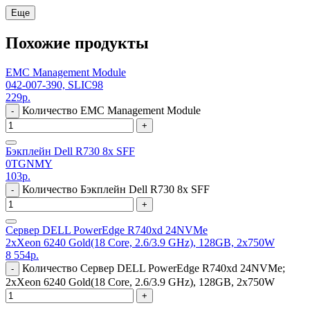
Еще
Похожие продукты
EMC Management Module
042-007-390, SLIC98
229
р.
Количество EMC Management Module
-
+
Бэкплейн Dell R730 8x SFF
0TGNMY
103
р.
Количество Бэкплейн Dell R730 8x SFF
-
+
Сервер DELL PowerEdge R740xd 24NVMe
2xXeon 6240 Gold(18 Core, 2.6/3.9 GHz), 128GB, 2x750W
8 554
р.
Количество Сервер DELL PowerEdge R740xd 24NVMe;
-
2xXeon 6240 Gold(18 Core, 2.6/3.9 GHz), 128GB, 2x750W
+