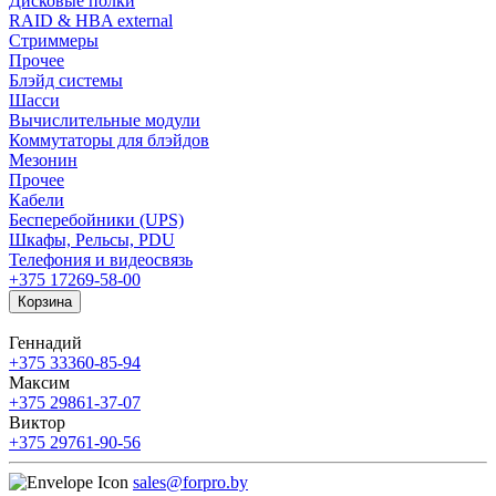
Дисковые полки
RAID & HBA external
Стриммеры
Прочее
Блэйд системы
Шасси
Вычислительные модули
Коммутаторы для блэйдов
Мезонин
Прочее
Кабели
Бесперебойники (UPS)
Шкафы, Рельсы, PDU
Телефония и видеосвязь
+375 17
269-58-00
Корзина
Геннадий
+375 33
360-85-94
Максим
+375 29
861-37-07
Виктор
+375 29
761-90-56
sales@forpro.by