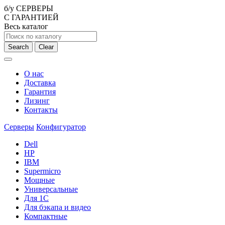
б/у СЕРВЕРЫ
С ГАРАНТИЕЙ
Весь каталог
Search
Clear
О нас
Доставка
Гарантия
Лизинг
Контакты
Серверы
Конфигуратор
Dell
HP
IBM
Supermicro
Мощные
Универсальные
Для 1С
Для бэкапа и видео
Компактные