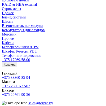
Дисковые полки
RAID & HBA external
Стриммеры
Прочее
Блэйд системы
Шасси
Вычислительные модули
Коммутаторы для блэйдов
Мезонин
Прочее
Кабели
Бесперебойники (UPS)
Шкафы, Рельсы, PDU
Телефония и видеосвязь
+375 17
269-58-00
Корзина
Геннадий
+375 33
360-85-94
Максим
+375 29
861-37-07
Виктор
+375 29
761-90-56
sales@forpro.by