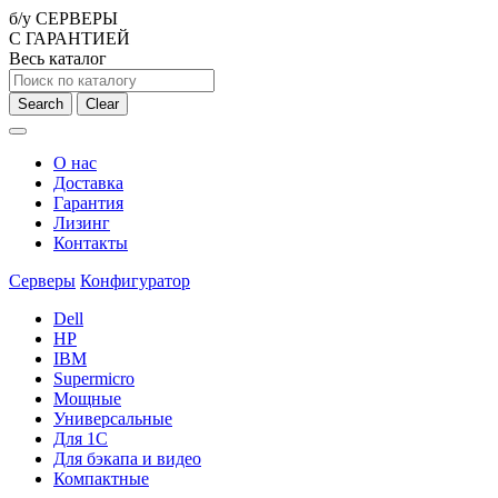
б/у СЕРВЕРЫ
С ГАРАНТИЕЙ
Весь каталог
Search
Clear
О нас
Доставка
Гарантия
Лизинг
Контакты
Серверы
Конфигуратор
Dell
HP
IBM
Supermicro
Мощные
Универсальные
Для 1С
Для бэкапа и видео
Компактные