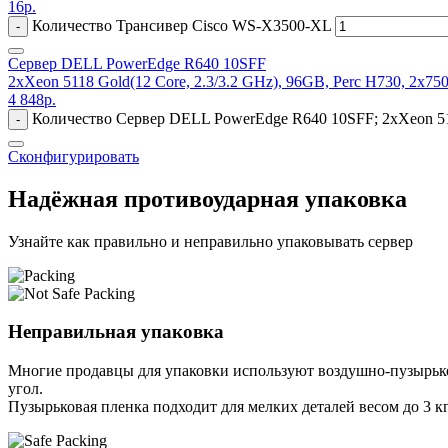
16
р.
Количество Трансивер Cisco WS-X3500-XL
-
Сервер DELL PowerEdge R640 10SFF
2xXeon 5118 Gold(12 Core, 2.3/3.2 GHz), 96GB, Perc H730, 2x7
4 848
р.
Количество Сервер DELL PowerEdge R640 10SFF; 2xXeon 511
-
Сконфигурировать
Надёжная противоударная упаковка
Узнайте как правильно и неправильно упаковывать сервер
Неправильная упаковка
Многие продавцы для упаковки используют воздушно-пузырьков
угол.
Пузырьковая пленка подходит для мелких деталей весом до 3 кг