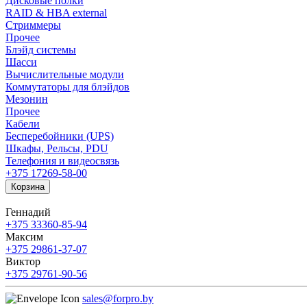
Дисковые полки
RAID & HBA external
Стриммеры
Прочее
Блэйд системы
Шасси
Вычислительные модули
Коммутаторы для блэйдов
Мезонин
Прочее
Кабели
Бесперебойники (UPS)
Шкафы, Рельсы, PDU
Телефония и видеосвязь
+375 17
269-58-00
Корзина
Геннадий
+375 33
360-85-94
Максим
+375 29
861-37-07
Виктор
+375 29
761-90-56
sales@forpro.by