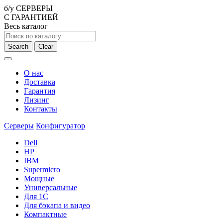
б/у СЕРВЕРЫ
С ГАРАНТИЕЙ
Весь каталог
Search
Clear
О нас
Доставка
Гарантия
Лизинг
Контакты
Серверы
Конфигуратор
Dell
HP
IBM
Supermicro
Мощные
Универсальные
Для 1С
Для бэкапа и видео
Компактные