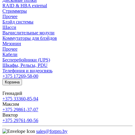
Дисковые полки
RAID & HBA external
Стриммеры
Прочее
Блэйд системы
Шасси
Вычислительные модули
Коммутаторы для блэйдов
Мезонин
Прочее
Кабели
Бесперебойники (UPS)
Шкафы, Рельсы, PDU
Телефония и видеосвязь
+375 17
269-58-00
Корзина
Геннадий
+375 33
360-85-94
Максим
+375 29
861-37-07
Виктор
+375 29
761-90-56
sales@forpro.by