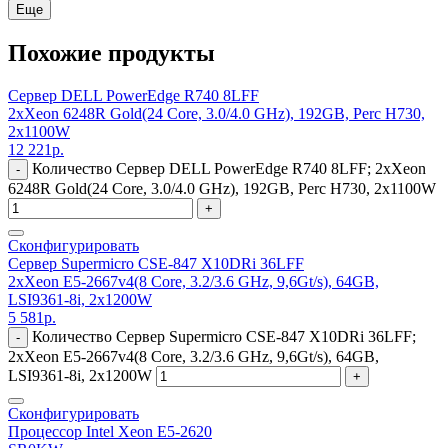
Еще
Похожие продукты
Сервер DELL PowerEdge R740 8LFF
2xXeon 6248R Gold(24 Core, 3.0/4.0 GHz), 192GB, Perc H730,
2x1100W
12 221
р.
Количество Сервер DELL PowerEdge R740 8LFF; 2xXeon
-
6248R Gold(24 Core, 3.0/4.0 GHz), 192GB, Perc H730, 2x1100W
+
Сконфигурировать
Сервер Supermicro CSE-847 X10DRi 36LFF
2xXeon E5-2667v4(8 Core, 3.2/3.6 GHz, 9,6Gt/s), 64GB,
LSI9361-8i, 2x1200W
5 581
р.
Количество Сервер Supermicro CSE-847 X10DRi 36LFF;
-
2xXeon E5-2667v4(8 Core, 3.2/3.6 GHz, 9,6Gt/s), 64GB,
LSI9361-8i, 2x1200W
+
Сконфигурировать
Процессор Intel Xeon E5-2620