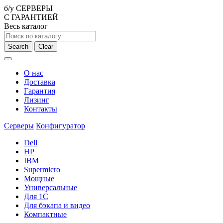
б/у СЕРВЕРЫ
С ГАРАНТИЕЙ
Весь каталог
Search
Clear
О нас
Доставка
Гарантия
Лизинг
Контакты
Серверы
Конфигуратор
Dell
HP
IBM
Supermicro
Мощные
Универсальные
Для 1С
Для бэкапа и видео
Компактные