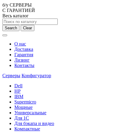
б/у СЕРВЕРЫ
С ГАРАНТИЕЙ
Весь каталог
Search
Clear
О нас
Доставка
Гарантия
Лизинг
Контакты
Серверы
Конфигуратор
Dell
HP
IBM
Supermicro
Мощные
Универсальные
Для 1С
Для бэкапа и видео
Компактные