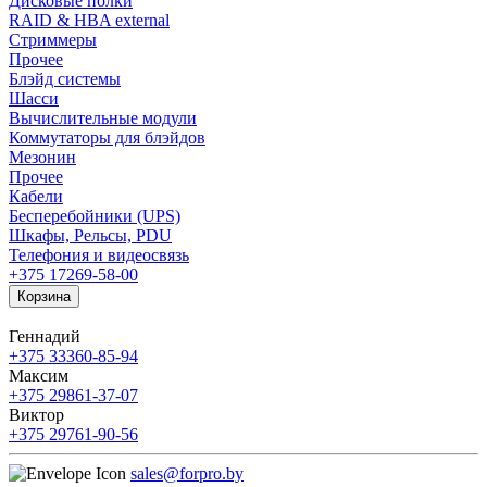
Дисковые полки
RAID & HBA external
Стриммеры
Прочее
Блэйд системы
Шасси
Вычислительные модули
Коммутаторы для блэйдов
Мезонин
Прочее
Кабели
Бесперебойники (UPS)
Шкафы, Рельсы, PDU
Телефония и видеосвязь
+375 17
269-58-00
Корзина
Геннадий
+375 33
360-85-94
Максим
+375 29
861-37-07
Виктор
+375 29
761-90-56
sales@forpro.by