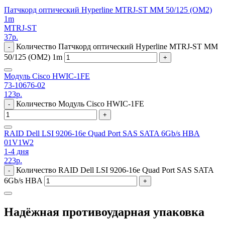
Патчкорд оптический Hyperline MTRJ-ST MM 50/125 (ОМ2)
1m
MTRJ-ST
37
р.
Количество Патчкорд оптический Hyperline MTRJ-ST MM
-
50/125 (ОМ2) 1m
+
Модуль Cisco HWIC-1FE
73-10676-02
123
р.
Количество Модуль Cisco HWIC-1FE
-
+
RAID Dell LSI 9206-16e Quad Port SAS SATA 6Gb/s HBA
01V1W2
1-4 дня
223
р.
Количество RAID Dell LSI 9206-16e Quad Port SAS SATA
-
6Gb/s HBA
+
Надёжная противоударная упаковка