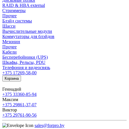
Дисковые полки
RAID & HBA external
Стриммеры
Прочее
Блэйд системы
Шасси
Вычислительные модули
Коммутаторы для блэйдов
Мезонин
Прочее
Кабели
Бесперебойники (UPS)
Шкафы, Рельсы, PDU
Телефония и видеосвязь
+375 17
269-58-00
Корзина
Геннадий
+375 33
360-85-94
Максим
+375 29
861-37-07
Виктор
+375 29
761-90-56
sales@forpro.by