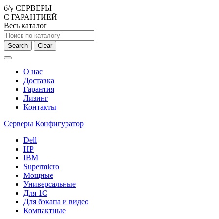
б/у СЕРВЕРЫ
С ГАРАНТИЕЙ
Весь каталог
Search
Clear
О нас
Доставка
Гарантия
Лизинг
Контакты
Серверы
Конфигуратор
Dell
HP
IBM
Supermicro
Мощные
Универсальные
Для 1С
Для бэкапа и видео
Компактные