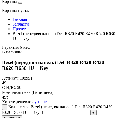
Корзина
Корзина пуста.
Главная
Запчасти
Прочее
Bezel (передняя панель) Dell R320 R420 R430 R620 R630
1U + Key
Гарантия 6 мес.
В наличии
Bezel (передняя панель) Dell R320 R420 R430
R620 R630 1U + Key
Артикул:
108951
49
р.
C НДС: 59
р.
Розничная цена
(Ваша цена)
49
р.
Хотите дешевле -
узнайте как
.
Количество Bezel (передняя панель) Dell R320 R420 R430
-
R620 R630 1U + Key
+