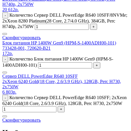
H740p, 2x750W
20 612
р.
Количество Сервер DELL PowerEdge R640 10SFF/8NVMe;
-
2xXeon 8280 Platinum(28 Core, 2.7/4.0 GHz), 384GB, Perc
H740p, 2x750W
+
Сконфигурировать
Блок питания HP 1400W Gen9 (HPM-S-1400ADH00-101)
733428-001, 720620-B21
172
р.
Количество Блок питания HP 1400W Gen9 (HPM-S-
-
1400ADH00-101)
+
Сервер DELL PowerEdge R640 10SFF
2xXeon 6240 Gold(18 Core, 2.6/3.9 GHz), 128GB, Perc H730,
2x750W
6 803
р.
Количество Сервер DELL PowerEdge R640 10SFF; 2xXeon
-
6240 Gold(18 Core, 2.6/3.9 GHz), 128GB, Perc H730, 2x750W
+
Сконфигурировать