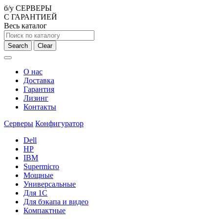
б/у СЕРВЕРЫ
С ГАРАНТИЕЙ
Весь каталог
Search
Clear
О нас
Доставка
Гарантия
Лизинг
Контакты
Серверы
Конфигуратор
Dell
HP
IBM
Supermicro
Мощные
Универсальные
Для 1С
Для бэкапа и видео
Компактные