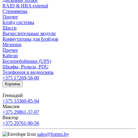
Дисковые полки
RAID & HBA external
Стриммеры
Прочее
Блэйд системы
Шасси
Вычислительные модули
Коммутаторы для блэйдов
Мезонин
Прочее
Кабели
Бесперебойники (UPS)
Шкафы, Рельсы, PDU
Телефония и видеосвязь
+375 17
269-58-00
Корзина
Геннадий
+375 33
360-85-94
Максим
+375 29
861-37-07
Виктор
+375 29
761-90-56
sales@forpro.by