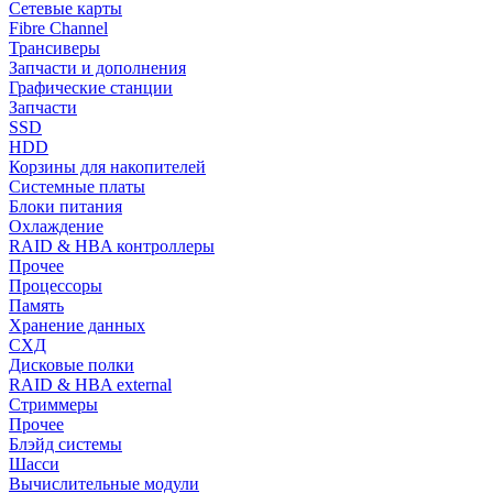
Сетевые карты
Fibre Channel
Трансиверы
Запчасти и дополнения
Графические станции
Запчасти
SSD
HDD
Корзины для накопителей
Системные платы
Блоки питания
Охлаждение
RAID & HBA контроллеры
Прочее
Процессоры
Память
Хранение данных
СХД
Дисковые полки
RAID & HBA external
Стриммеры
Прочее
Блэйд системы
Шасси
Вычислительные модули