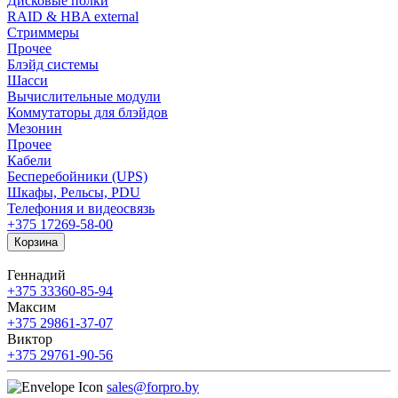
Дисковые полки
RAID & HBA external
Стриммеры
Прочее
Блэйд системы
Шасси
Вычислительные модули
Коммутаторы для блэйдов
Мезонин
Прочее
Кабели
Бесперебойники (UPS)
Шкафы, Рельсы, PDU
Телефония и видеосвязь
+375 17
269-58-00
Корзина
Геннадий
+375 33
360-85-94
Максим
+375 29
861-37-07
Виктор
+375 29
761-90-56
sales@forpro.by