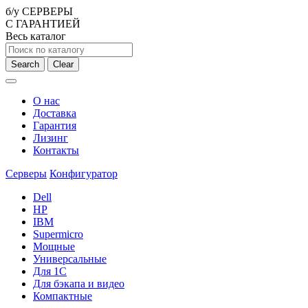
б/у СЕРВЕРЫ
С ГАРАНТИЕЙ
Весь каталог
Search
Clear
О нас
Доставка
Гарантия
Лизинг
Контакты
Серверы
Конфигуратор
Dell
HP
IBM
Supermicro
Мощные
Универсальные
Для 1С
Для бэкапа и видео
Компактные