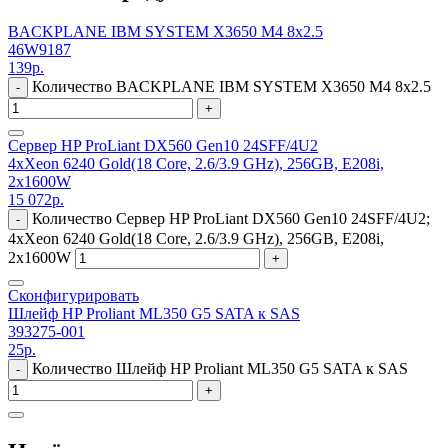
BACKPLANE IBM SYSTEM X3650 M4 8x2.5
46W9187
139
р.
Количество BACKPLANE IBM SYSTEM X3650 M4 8x2.5
-
+
Сервер HP ProLiant DX560 Gen10 24SFF/4U2
4xXeon 6240 Gold(18 Core, 2.6/3.9 GHz), 256GB, E208i,
2x1600W
15 072
р.
Количество Сервер HP ProLiant DX560 Gen10 24SFF/4U2;
-
4xXeon 6240 Gold(18 Core, 2.6/3.9 GHz), 256GB, E208i,
2x1600W
+
Сконфигурировать
Шлейф HP Proliant ML350 G5 SATA к SAS
393275-001
25
р.
Количество Шлейф HP Proliant ML350 G5 SATA к SAS
-
+