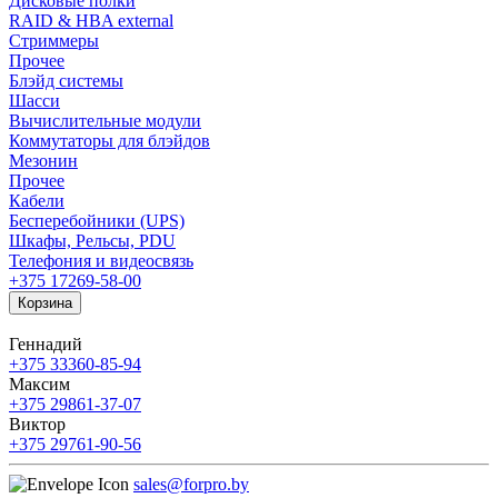
Дисковые полки
RAID & HBA external
Стриммеры
Прочее
Блэйд системы
Шасси
Вычислительные модули
Коммутаторы для блэйдов
Мезонин
Прочее
Кабели
Бесперебойники (UPS)
Шкафы, Рельсы, PDU
Телефония и видеосвязь
+375 17
269-58-00
Корзина
Геннадий
+375 33
360-85-94
Максим
+375 29
861-37-07
Виктор
+375 29
761-90-56
sales@forpro.by