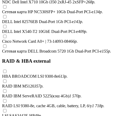
NDC Dell Intel X710 10Gb i350 2xRJ-45 2xSFP+
268
р.
Сетевая карта HP NC530SFP+ 10Gb Dual-Port PCI-e
134
р.
DELL Intel 82576EB Dual-Port 1Gb PCI-e
143
р.
DELL Intel X540-T2 10GbE Dual-Port PCI-e
409
р.
Cisco Network Card A0+ | 73-14093-08
466
р.
Сетевая карта DELL Broadcom 5720 1Gb Dual-Port PCI-e
155
р.
RAID & HBA external
HBA BROADCOM LSI 9300-8e
613
р.
RAID IBM M5120
357
р.
RAID IBM ServeRAID 5225(кэш 4Gb)
1 570
р.
RAID LSI 9380-8e, сache 4GB, cable, battery, LP, б/у
1 718
р.
LSI SAS3442E-HP
49
р.