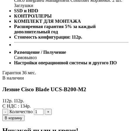
Cisco Integrated Management Controller
Корзинки: 2 шт.
Заглушки
SSD и HDD
КОНТРОЛЛЕРЫ
КОМПЛЕКТ ДЛЯ МОНТАЖА
Расширенная гарантия 5% за каждый
дополнительный год
Стоимость конфигурации:
112
р.
Размещение / Получение
Самовывоз
Настройки операционной системы и другого ПО
Гарантия 36 мес.
В наличии
Лезвие Cisco Blade UCS-B200-M2
112
р.
112
р.
С НДС :
134
р.
Количество
-
+
В корзину
Никакой пыли и грязи!