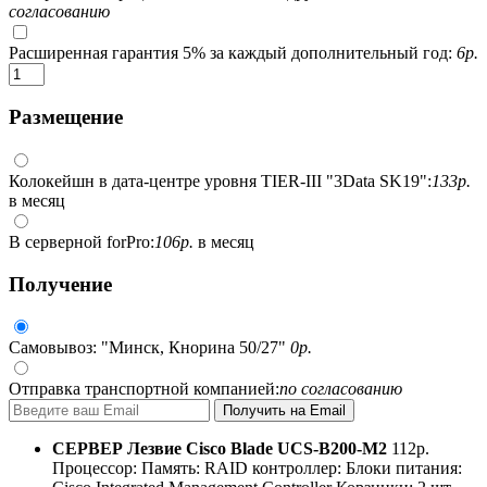
согласованию
Расширенная гарантия 5% за каждый дополнительный год:
6
р.
Размещение
Колокейшн в дата-центре уровня TIER-III "3Data SK19":
133
р.
в месяц
В серверной forPro:
106
р.
в месяц
Получение
Самовывоз: "Минск, Кнорина 50/27"
0
р.
Отправка транспортной компанией:
по согласованию
СЕРВЕР
Лезвие Cisco Blade UCS-B200-M2
112
р.
Процессор:
Память:
RAID контроллер:
Блоки питания: