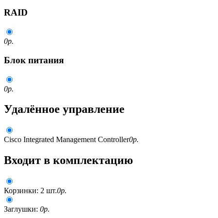
RAID
0
р.
Блок питания
0
р.
Удалённое управление
Cisco Integrated Management Controller
0
р.
Входит в комплектацию
Корзинки: 2 шт.
0
р.
Заглушки:
0
р.