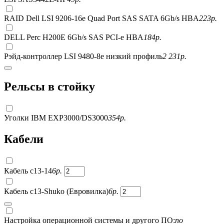
RAID Dell LSI 9206-16e Quad Port SAS SATA 6Gb/s HBA
223
р.
DELL Perc H200E 6Gb/s SAS PCI-e HBA
184
р.
Рэйд-контроллер LSI 9480-8e низкий профиль
2 231
р.
Рельсы в стойку
Уголки IBM EXP3000/DS3000
354
р.
Кабели
Кабель c13-14
6
р.
Кабель c13-Shuko (Евровилка)
6
р.
Настройка операционной системы и другого ПО:
по