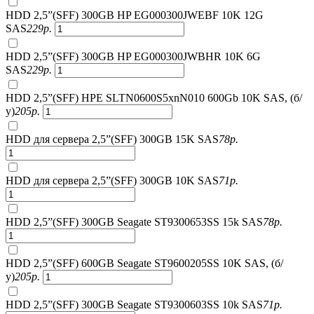
HDD 2,5”(SFF) 300GB HP EG000300JWEBF 10K 12G
SAS
229
р.
HDD 2,5”(SFF) 300GB HP EG000300JWBHR 10K 6G
SAS
229
р.
HDD 2,5”(SFF) HPE SLTN0600S5xnN010 600Gb 10K SAS, (б/
у)
205
р.
HDD для сервера 2,5”(SFF) 300GB 15K SAS
78
р.
HDD для сервера 2,5”(SFF) 300GB 10K SAS
71
р.
HDD 2,5”(SFF) 300GB Seagate ST9300653SS 15k SAS
78
р.
HDD 2,5”(SFF) 600GB Seagate ST9600205SS 10K SAS, (б/
у)
205
р.
HDD 2,5”(SFF) 300GB Seagate ST9300603SS 10k SAS
71
р.