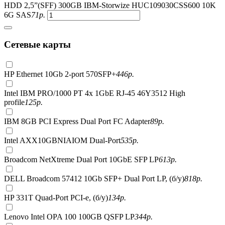
HDD 2,5”(SFF) 300GB IBM-Storwize HUC109030CSS600 10K
6G SAS
71
р.
Сетевые карты
HP Ethernet 10Gb 2-port 570SFP+
446
р.
Intel IBM PRO/1000 PT 4x 1GbE RJ-45 46Y3512 High
profile
125
р.
IBM 8GB PCI Express Dual Port FC Adapter
89
р.
Intel AXX10GBNIAIOM Dual-Port
535
р.
Broadcom NetXtreme Dual Port 10GbE SFP LP
613
р.
DELL Broadcom 57412 10Gb SFP+ Dual Port LP, (б/у)
818
р.
HP 331T Quad-Port PCI-e, (б/у)
134
р.
Lenovo Intel OPA 100 100GB QSFP LP
344
р.