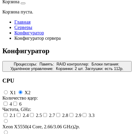
Корзина
Корзина пуста.
Главная
Серверы
Конфигуратор
Конфигуратор сервера
Конфигуратор
Процессоры:
Память:
RAID контроллер:
Блоки питания:
Удалённое управление:
Корзинки:
2 шт.
Заглушки:
есть
112
р.
CPU
X1
X2
Количество ядер:
4
6
Частота, GHz:
2.1
2.4
2.5
2.7
2.8
2.9
3.3
Xeon X5550(4 Core, 2.66/3.06 GHz)
2
р.