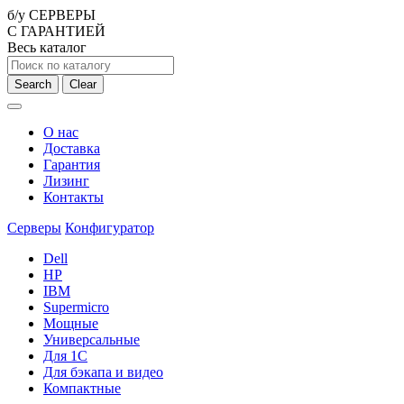
б/у СЕРВЕРЫ
С ГАРАНТИЕЙ
Весь каталог
Search
Clear
О нас
Доставка
Гарантия
Лизинг
Контакты
Серверы
Конфигуратор
Dell
HP
IBM
Supermicro
Мощные
Универсальные
Для 1С
Для бэкапа и видео
Компактные