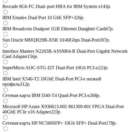
Brocade 8Gb FC Dual–port HBA for IBM System x
143
р.
IBM Emulex Dual Port 10 GbE SFP+
326
р.
IBM Broadcom Dualport 1GB Ethernet Daughter Card
67
р.
Sun Oracle MHQH29B-XSR 10/40Gbps Dual-Port
307
р.
Interface Masters N2265B-ASSM04-R Dual-Port Gigabit Network
Card Adapter
156
р.
SuperMicro AOC-STG-I2T Dual-Port 10Gb PCI-e
223
р.
IBM Intel X540-T2 10GbE Dual-Port PCI-e низкий
профиль
312
р.
Сетевая карта IBM I340-T4 Quad-Port PCI-e
268
р.
Microsoft HP Azure X930613-001 861309-001 FPGA Dual-Port
40GbE PCIe x16 Adapter
223
р.
Сетевая карта HP NC560SFP+ 10Gb SFP+ Dual-Port
178
р.