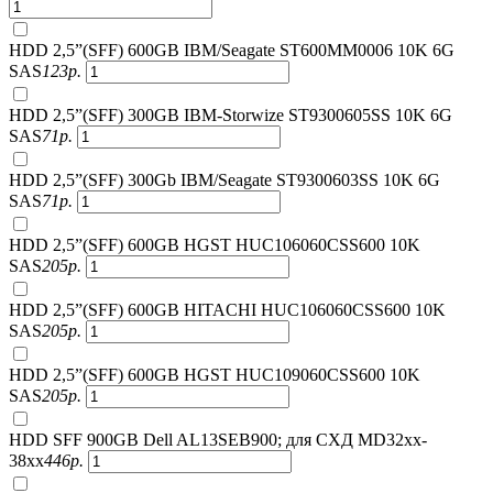
HDD 2,5”(SFF) 600GB IBM/Seagate ST600MM0006 10K 6G
SAS
123
р.
HDD 2,5”(SFF) 300GB IBM-Storwize ST9300605SS 10K 6G
SAS
71
р.
HDD 2,5”(SFF) 300Gb IBM/Seagate ST9300603SS 10K 6G
SAS
71
р.
HDD 2,5”(SFF) 600GB HGST HUC106060CSS600 10K
SAS
205
р.
HDD 2,5”(SFF) 600GB HITACHI HUC106060CSS600 10K
SAS
205
р.
HDD 2,5”(SFF) 600GB HGST HUC109060CSS600 10K
SAS
205
р.
HDD SFF 900GB Dell AL13SEB900; для СХД MD32xx-
38xx
446
р.