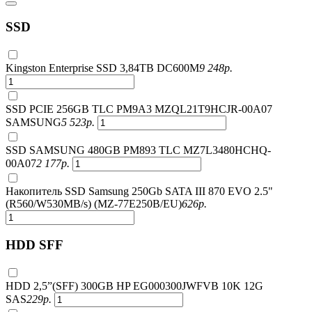
SSD
Kingston Enterprise SSD 3,84TB DC600M
9 248
р.
SSD PCIE 256GB TLC PM9A3 MZQL21T9HCJR-00A07
SAMSUNG
5 523
р.
SSD SAMSUNG 480GB PM893 TLC MZ7L3480HCHQ-
00A07
2 177
р.
Накопитель SSD Samsung 250Gb SATA III 870 EVO 2.5"
(R560/W530MB/s) (MZ-77E250B/EU)
626
р.
HDD SFF
HDD 2,5”(SFF) 300GB HP EG000300JWFVB 10K 12G
SAS
229
р.