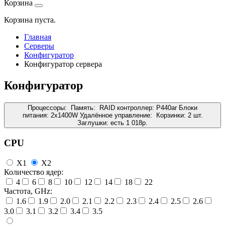
Корзина
Корзина пуста.
Главная
Серверы
Конфигуратор
Конфигуратор сервера
Конфигуратор
Процессоры:
Память:
RAID контроллер:
P440ar
Блоки
питания:
2x1400W
Удалённое управление:
Корзинки:
2 шт.
Заглушки:
есть
1 018
р.
CPU
X1
X2
Количество ядер:
4
6
8
10
12
14
18
22
Частота, GHz:
1.6
1.9
2.0
2.1
2.2
2.3
2.4
2.5
2.6
3.0
3.1
3.2
3.4
3.5