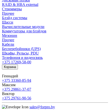
Дисковые полки
RAID & HBA external
Стриммеры
Прочее
Блэйд системы
Шасси
Вычислительные модули
Коммутаторы для блэйдов
Мезонин
Прочее
Кабели
Бесперебойники (UPS)
Шкафы, Рельсы, PDU
Телефония и видеосвязь
+375 17
269-58-00
Корзина
Геннадий
+375 33
360-85-94
Максим
+375 29
861-37-07
Виктор
+375 29
761-90-56
sales@forpro.by