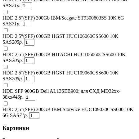
SAS
71
р.
HDD 2,5”(SFF) 300Gb IBM/Seagate ST9300603SS 10K 6G
SAS
71
р.
HDD 2,5”(SFF) 600GB HGST HUC106060CSS600 10K
SAS
205
р.
HDD 2,5”(SFF) 600GB HITACHI HUC106060CSS600 10K
SAS
205
р.
HDD 2,5”(SFF) 600GB HGST HUC109060CSS600 10K
SAS
205
р.
HDD SFF 900GB Dell AL13SEB900; для СХД MD32xx-
38xx
446
р.
HDD 2,5”(SFF) 300GB IBM-Storwize HUC109030CSS600 10K
6G SAS
71
р.
Корзинки