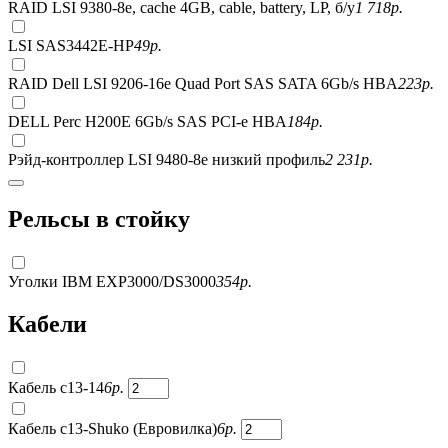
RAID LSI 9380-8e, сache 4GB, cable, battery, LP, б/у
1 718
р.
LSI SAS3442E-HP
49
р.
RAID Dell LSI 9206-16e Quad Port SAS SATA 6Gb/s HBA
223
р.
DELL Perc H200E 6Gb/s SAS PCI-e HBA
184
р.
Рэйд-контроллер LSI 9480-8e низкий профиль
2 231
р.
Рельсы в стойку
Уголки IBM EXP3000/DS3000
354
р.
Кабели
Кабель c13-14
6
р.
Кабель c13-Shuko (Евровилка)
6
р.