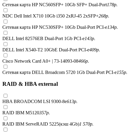
Сетевая карта HP NC560SFP+ 10Gb SFP+ Dual-Port
178
р.
NDC Dell Intel X710 10Gb i350 2xRJ-45 2xSFP+
268
р.
Сетевая карта HP NC530SFP+ 10Gb Dual-Port PCI-e
134
р.
DELL Intel 82576EB Dual-Port 1Gb PCI-e
143
р.
DELL Intel X540-T2 10GbE Dual-Port PCI-e
409
р.
Cisco Network Card A0+ | 73-14093-08
466
р.
Сетевая карта DELL Broadcom 5720 1Gb Dual-Port PCI-e
155
р.
RAID & HBA external
HBA BROADCOM LSI 9300-8e
613
р.
RAID IBM M5120
357
р.
RAID IBM ServeRAID 5225(кэш 4Gb)
1 570
р.