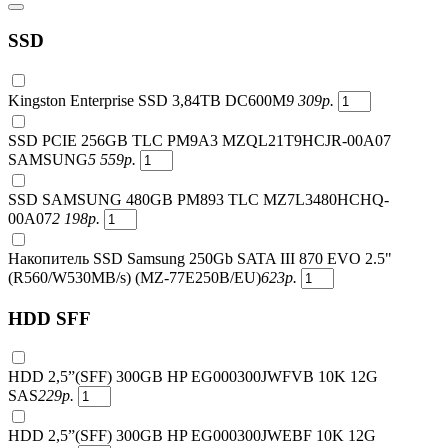
SSD
Kingston Enterprise SSD 3,84TB DC600M
9 309
р.
SSD PCIE 256GB TLC PM9A3 MZQL21T9HCJR-00A07
SAMSUNG
5 559
р.
SSD SAMSUNG 480GB PM893 TLC MZ7L3480HCHQ-
00A07
2 198
р.
Накопитель SSD Samsung 250Gb SATA III 870 EVO 2.5"
(R560/W530MB/s) (MZ-77E250B/EU)
623
р.
HDD SFF
HDD 2,5”(SFF) 300GB HP EG000300JWFVB 10K 12G
SAS
229
р.
HDD 2,5”(SFF) 300GB HP EG000300JWEBF 10K 12G