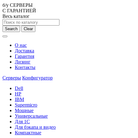
б/у СЕРВЕРЫ
С ГАРАНТИЕЙ
Весь каталог
Search
Clear
О нас
Доставка
Гарантия
Лизинг
Контакты
Серверы
Конфигуратор
Dell
HP
IBM
Supermicro
Мощные
Универсальные
Для 1С
Для бэкапа и видео
Компактные