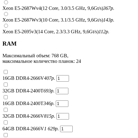
Xeon E5-2687Wv4(12 Core, 3.0/3.5 GHz, 9,6Gt/s)
367
р.
Xeon E5-2687Wv3(10 Core, 3.1/3.5 GHz, 9,6Gt/s)
143
р.
Xeon E5-2695v3(14 Core, 2.3/3.3 GHz, 9,6Gt/s)
112
р.
RAM
Максимальный объем: 768 GB,
максимальное количество планок: 24
16GB DDR4-2666V
407
р.
32GB DDR4-2400T
693
р.
16GB DDR4-2400T
346
р.
32GB DDR4-2666V
815
р.
64GB DDR4-2666V
1 629
р.