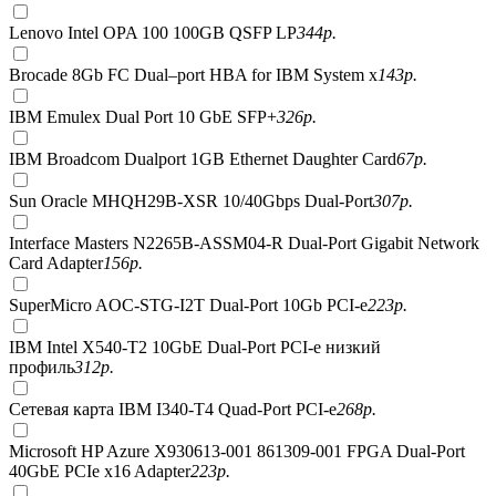
Lenovo Intel OPA 100 100GB QSFP LP
344
р.
Brocade 8Gb FC Dual–port HBA for IBM System x
143
р.
IBM Emulex Dual Port 10 GbE SFP+
326
р.
IBM Broadcom Dualport 1GB Ethernet Daughter Card
67
р.
Sun Oracle MHQH29B-XSR 10/40Gbps Dual-Port
307
р.
Interface Masters N2265B-ASSM04-R Dual-Port Gigabit Network
Card Adapter
156
р.
SuperMicro AOC-STG-I2T Dual-Port 10Gb PCI-e
223
р.
IBM Intel X540-T2 10GbE Dual-Port PCI-e низкий
профиль
312
р.
Сетевая карта IBM I340-T4 Quad-Port PCI-e
268
р.
Microsoft HP Azure X930613-001 861309-001 FPGA Dual-Port
40GbE PCIe x16 Adapter
223
р.