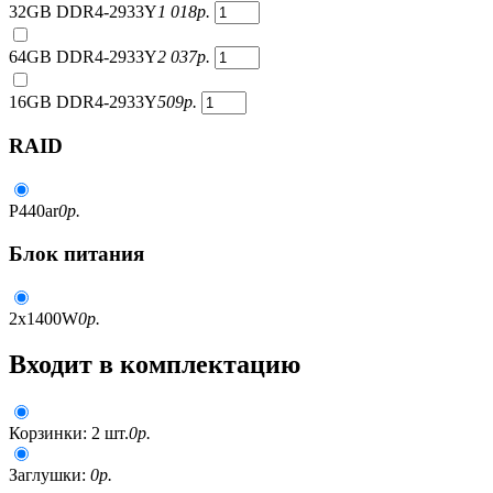
32GB DDR4-2933Y
1 018
р.
64GB DDR4-2933Y
2 037
р.
16GB DDR4-2933Y
509
р.
RAID
P440ar
0
р.
Блок питания
2x1400W
0
р.
Входит в комплектацию
Корзинки: 2 шт.
0
р.
Заглушки:
0
р.