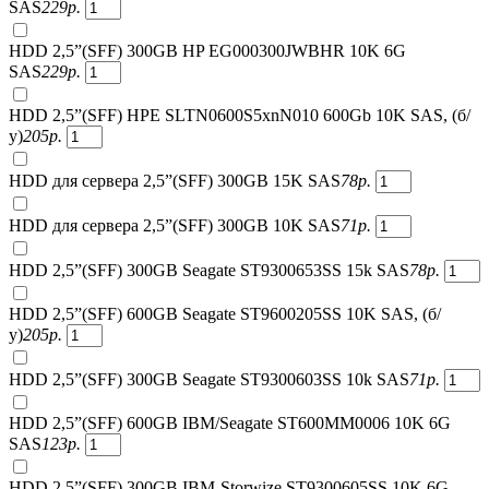
SAS
229
р.
HDD 2,5”(SFF) 300GB HP EG000300JWBHR 10K 6G
SAS
229
р.
HDD 2,5”(SFF) HPE SLTN0600S5xnN010 600Gb 10K SAS, (б/
у)
205
р.
HDD для сервера 2,5”(SFF) 300GB 15K SAS
78
р.
HDD для сервера 2,5”(SFF) 300GB 10K SAS
71
р.
HDD 2,5”(SFF) 300GB Seagate ST9300653SS 15k SAS
78
р.
HDD 2,5”(SFF) 600GB Seagate ST9600205SS 10K SAS, (б/
у)
205
р.
HDD 2,5”(SFF) 300GB Seagate ST9300603SS 10k SAS
71
р.
HDD 2,5”(SFF) 600GB IBM/Seagate ST600MM0006 10K 6G
SAS
123
р.
HDD 2,5”(SFF) 300GB IBM-Storwize ST9300605SS 10K 6G