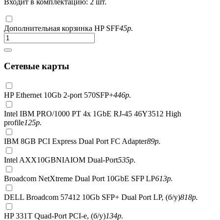
Входит в комплектацию: 2 шт.
Дополнительная корзинка HP SFF
45
р.
Сетевые карты
HP Ethernet 10Gb 2-port 570SFP+
446
р.
Intel IBM PRO/1000 PT 4x 1GbE RJ-45 46Y3512 High
profile
125
р.
IBM 8GB PCI Express Dual Port FC Adapter
89
р.
Intel AXX10GBNIAIOM Dual-Port
535
р.
Broadcom NetXtreme Dual Port 10GbE SFP LP
613
р.
DELL Broadcom 57412 10Gb SFP+ Dual Port LP, (б/у)
818
р.
HP 331T Quad-Port PCI-e, (б/у)
134
р.