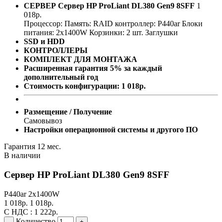
СЕРВЕР
Сервер HP ProLiant DL380 Gen9 8SFF
1
018
р.
Процессор:
Память:
RAID контроллер:
P440ar
Блоки
питания:
2x1400W
Корзинки: 2 шт.
Заглушки
SSD и HDD
КОНТРОЛЛЕРЫ
КОМПЛЕКТ ДЛЯ МОНТАЖА
Расширенная гарантия 5% за каждый
дополнительный год
Стоимость конфигурации:
1 018
р.
Размещение / Получение
Самовывоз
Настройки операционной системы и другого ПО
Гарантия 12 мес.
В наличии
Сервер HP ProLiant DL380 Gen9 8SFF
P440ar
2x1400W
1 018
р.
1 018
р.
С НДС :
1 222
р.
Количество
-
+