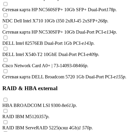
Сетевая карта HP NC560SFP+ 10Gb SFP+ Dual-Port
178
р.
NDC Dell Intel X710 10Gb i350 2xRJ-45 2xSFP+
268
р.
Сетевая карта HP NC530SFP+ 10Gb Dual-Port PCI-e
134
р.
DELL Intel 82576EB Dual-Port 1Gb PCI-e
143
р.
DELL Intel X540-T2 10GbE Dual-Port PCI-e
409
р.
Cisco Network Card A0+ | 73-14093-08
466
р.
Сетевая карта DELL Broadcom 5720 1Gb Dual-Port PCI-e
155
р.
RAID & HBA external
HBA BROADCOM LSI 9300-8e
613
р.
RAID IBM M5120
357
р.
RAID IBM ServeRAID 5225(кэш 4Gb)
1 570
р.