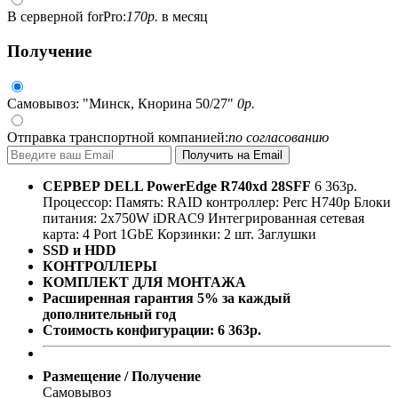
В серверной forPro:
170
р.
в месяц
Получение
Самовывоз: "Минск, Кнорина 50/27"
0
р.
Отправка транспортной компанией:
по согласованию
СЕРВЕР
DELL PowerEdge R740xd 28SFF
6 363
р.
Процессор:
Память:
RAID контроллер:
Perc H740p
Блоки
питания:
2x750W
iDRAC9
Интегрированная сетевая
карта: 4 Port 1GbE
Корзинки: 2 шт.
Заглушки
SSD и HDD
КОНТРОЛЛЕРЫ
КОМПЛЕКТ ДЛЯ МОНТАЖА
Расширенная гарантия 5% за каждый
дополнительный год
Стоимость конфигурации:
6 363
р.
Размещение / Получение
Самовывоз