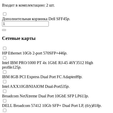
Входит в комплектацию: 2 шт.
Дополнительная корзинка Dell SFF
45
р.
Сетевые карты
HP Ethernet 10Gb 2-port 570SFP+
446
р.
Intel IBM PRO/1000 PT 4x 1GbE RJ-45 46Y3512 High
profile
125
р.
IBM 8GB PCI Express Dual Port FC Adapter
89
р.
Intel AXX10GBNIAIOM Dual-Port
535
р.
Broadcom NetXtreme Dual Port 10GbE SFP LP
613
р.
DELL Broadcom 57412 10Gb SFP+ Dual Port LP, (б/у)
818
р.