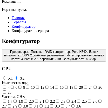
Корзина
Корзина пуста.
Главная
Серверы
Конфигуратор
Конфигуратор сервера
Конфигуратор
Процессоры:
Память:
RAID контроллер:
Perc H740p
Блоки
питания:
2x750W
Удалённое управление:
Интегрированная сетевая
карта:
4 Port 1GbE
Корзинки:
2 шт.
Заглушки:
есть
6 363
р.
CPU
X1
X2
Количество ядер:
4
6
8
10
12
14
16
18
20
24
26
28
Частота, GHz:
1.7
1.9
2.0
2.1
2.2
2.3
2.4
2.5
2.6
2.7
2.9
3.0
3.1
3.2
3.3
3.4
3.6