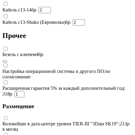
Кабель c13-14
6
р.
Кабель c13-Shuko (Евровилка)
6
р.
Прочее
Безель с ключем
46
р.
Настройка операционной системы и другого ПО:
по
согласованию
Расширенная гарантия 5% за каждый дополнительный год:
318
р.
Размещение
Колокейшн в дата-центре уровня TIER-III "3Data SK19":
213
р.
в месяц