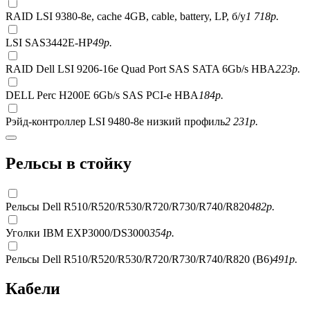
RAID LSI 9380-8e, сache 4GB, cable, battery, LP, б/у
1 718
р.
LSI SAS3442E-HP
49
р.
RAID Dell LSI 9206-16e Quad Port SAS SATA 6Gb/s HBA
223
р.
DELL Perc H200E 6Gb/s SAS PCI-e HBA
184
р.
Рэйд-контроллер LSI 9480-8e низкий профиль
2 231
р.
Рельсы в стойку
Рельсы Dell R510/R520/R530/R720/R730/R740/R820
482
р.
Уголки IBM EXP3000/DS3000
354
р.
Рельсы Dell R510/R520/R530/R720/R730/R740/R820 (B6)
491
р.
Кабели