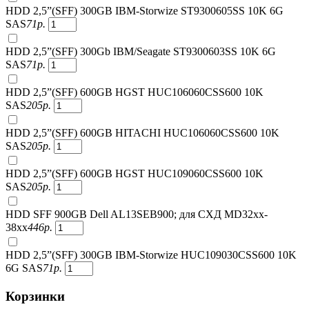
HDD 2,5”(SFF) 300GB IBM-Storwize ST9300605SS 10K 6G
SAS
71
р.
HDD 2,5”(SFF) 300Gb IBM/Seagate ST9300603SS 10K 6G
SAS
71
р.
HDD 2,5”(SFF) 600GB HGST HUC106060CSS600 10K
SAS
205
р.
HDD 2,5”(SFF) 600GB HITACHI HUC106060CSS600 10K
SAS
205
р.
HDD 2,5”(SFF) 600GB HGST HUC109060CSS600 10K
SAS
205
р.
HDD SFF 900GB Dell AL13SEB900; для СХД MD32xx-
38xx
446
р.
HDD 2,5”(SFF) 300GB IBM-Storwize HUC109030CSS600 10K
6G SAS
71
р.
Корзинки