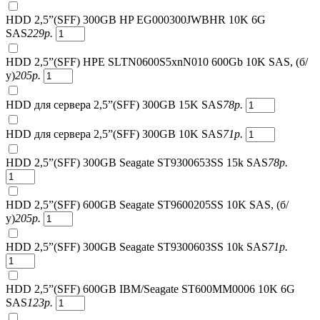
HDD 2,5”(SFF) 300GB HP EG000300JWBHR 10K 6G
SAS
229
р.
HDD 2,5”(SFF) HPE SLTN0600S5xnN010 600Gb 10K SAS, (б/
у)
205
р.
HDD для сервера 2,5”(SFF) 300GB 15K SAS
78
р.
HDD для сервера 2,5”(SFF) 300GB 10K SAS
71
р.
HDD 2,5”(SFF) 300GB Seagate ST9300653SS 15k SAS
78
р.
HDD 2,5”(SFF) 600GB Seagate ST9600205SS 10K SAS, (б/
у)
205
р.
HDD 2,5”(SFF) 300GB Seagate ST9300603SS 10k SAS
71
р.
HDD 2,5”(SFF) 600GB IBM/Seagate ST600MM0006 10K 6G
SAS
123
р.