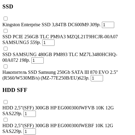
SSD
Kingston Enterprise SSD 3,84TB DC600M
9 309
р.
SSD PCIE 256GB TLC PM9A3 MZQL21T9HCJR-00A07
SAMSUNG
5 559
р.
SSD SAMSUNG 480GB PM893 TLC MZ7L3480HCHQ-
00A07
2 198
р.
Накопитель SSD Samsung 250Gb SATA III 870 EVO 2.5"
(R560/W530MB/s) (MZ-77E250B/EU)
623
р.
HDD SFF
HDD 2,5”(SFF) 300GB HP EG000300JWFVB 10K 12G
SAS
229
р.
HDD 2,5”(SFF) 300GB HP EG000300JWEBF 10K 12G
SAS
229
р.