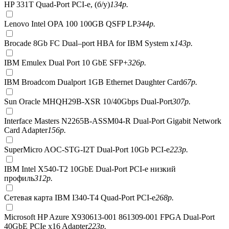
HP 331T Quad-Port PCI-e, (б/у)
134
р.
Lenovo Intel OPA 100 100GB QSFP LP
344
р.
Brocade 8Gb FC Dual–port HBA for IBM System x
143
р.
IBM Emulex Dual Port 10 GbE SFP+
326
р.
IBM Broadcom Dualport 1GB Ethernet Daughter Card
67
р.
Sun Oracle MHQH29B-XSR 10/40Gbps Dual-Port
307
р.
Interface Masters N2265B-ASSM04-R Dual-Port Gigabit Network
Card Adapter
156
р.
SuperMicro AOC-STG-I2T Dual-Port 10Gb PCI-e
223
р.
IBM Intel X540-T2 10GbE Dual-Port PCI-e низкий
профиль
312
р.
Сетевая карта IBM I340-T4 Quad-Port PCI-e
268
р.
Microsoft HP Azure X930613-001 861309-001 FPGA Dual-Port
40GbE PCIe x16 Adapter
223
р.