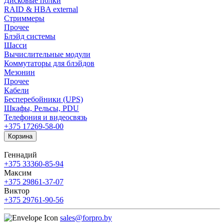
Дисковые полки
RAID & HBA external
Стриммеры
Прочее
Блэйд системы
Шасси
Вычислительные модули
Коммутаторы для блэйдов
Мезонин
Прочее
Кабели
Бесперебойники (UPS)
Шкафы, Рельсы, PDU
Телефония и видеосвязь
+375 17
269-58-00
Корзина
Геннадий
+375 33
360-85-94
Максим
+375 29
861-37-07
Виктор
+375 29
761-90-56
sales@forpro.by