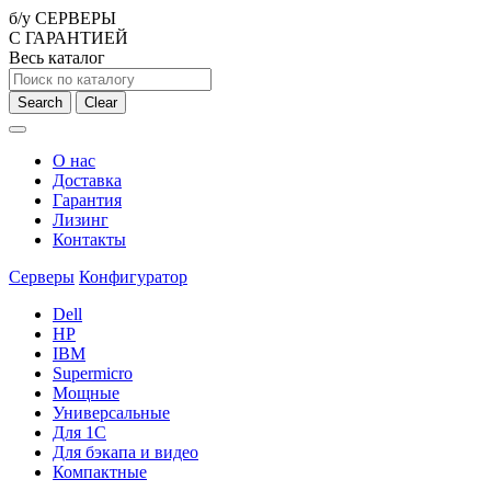
б/у СЕРВЕРЫ
С ГАРАНТИЕЙ
Весь каталог
Search
Clear
О нас
Доставка
Гарантия
Лизинг
Контакты
Серверы
Конфигуратор
Dell
HP
IBM
Supermicro
Мощные
Универсальные
Для 1С
Для бэкапа и видео
Компактные