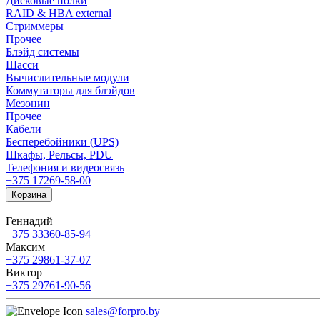
Дисковые полки
RAID & HBA external
Стриммеры
Прочее
Блэйд системы
Шасси
Вычислительные модули
Коммутаторы для блэйдов
Мезонин
Прочее
Кабели
Бесперебойники (UPS)
Шкафы, Рельсы, PDU
Телефония и видеосвязь
+375 17
269-58-00
Корзина
Геннадий
+375 33
360-85-94
Максим
+375 29
861-37-07
Виктор
+375 29
761-90-56
sales@forpro.by