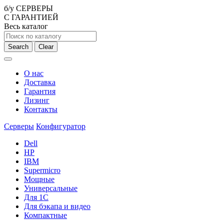
б/у СЕРВЕРЫ
С ГАРАНТИЕЙ
Весь каталог
Search
Clear
О нас
Доставка
Гарантия
Лизинг
Контакты
Серверы
Конфигуратор
Dell
HP
IBM
Supermicro
Мощные
Универсальные
Для 1С
Для бэкапа и видео
Компактные