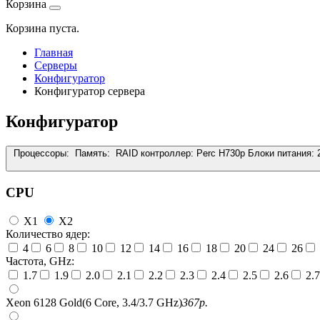
Корзина
Корзина пуста.
Главная
Серверы
Конфигуратор
Конфигуратор сервера
Конфигуратор
Процессоры:
Память:
RAID контроллер:
Perc H730p
Блоки питания:
CPU
X1
X2
Количество ядер:
4
6
8
10
12
14
16
18
20
24
26
Частота, GHz:
1.7
1.9
2.0
2.1
2.2
2.3
2.4
2.5
2.6
2.7
Xeon 6128 Gold(6 Core, 3.4/3.7 GHz)
367
р.