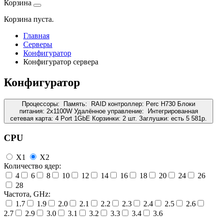
Корзина
Корзина пуста.
Главная
Серверы
Конфигуратор
Конфигуратор сервера
Конфигуратор
Процессоры:
Память:
RAID контроллер:
Perc H730
Блоки
питания:
2x1100W
Удалённое управление:
Интегрированная
сетевая карта:
4 Port 1GbE
Корзинки:
2 шт.
Заглушки:
есть
5 581
р.
CPU
X1
X2
Количество ядер:
4
6
8
10
12
14
16
18
20
24
26
28
Частота, GHz:
1.7
1.9
2.0
2.1
2.2
2.3
2.4
2.5
2.6
2.7
2.9
3.0
3.1
3.2
3.3
3.4
3.6