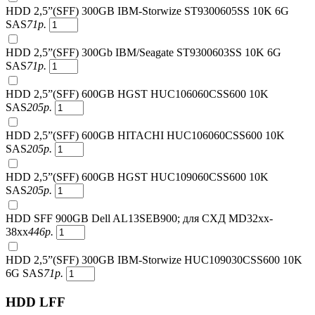
HDD 2,5”(SFF) 300GB IBM-Storwize ST9300605SS 10K 6G
SAS
71
р.
HDD 2,5”(SFF) 300Gb IBM/Seagate ST9300603SS 10K 6G
SAS
71
р.
HDD 2,5”(SFF) 600GB HGST HUC106060CSS600 10K
SAS
205
р.
HDD 2,5”(SFF) 600GB HITACHI HUC106060CSS600 10K
SAS
205
р.
HDD 2,5”(SFF) 600GB HGST HUC109060CSS600 10K
SAS
205
р.
HDD SFF 900GB Dell AL13SEB900; для СХД MD32xx-
38xx
446
р.
HDD 2,5”(SFF) 300GB IBM-Storwize HUC109030CSS600 10K
6G SAS
71
р.
HDD LFF