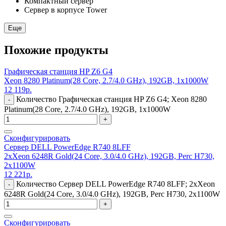
Компактный сервер
Сервер в корпусе Tower
Еще
Похожие продукты
Графическая станция HP Z6 G4
Xeon 8280 Platinum(28 Core, 2.7/4.0 GHz), 192GB, 1x1000W
12 119
р.
Количество Графическая станция HP Z6 G4; Xeon 8280
-
Platinum(28 Core, 2.7/4.0 GHz), 192GB, 1x1000W
+
Сконфигурировать
Сервер DELL PowerEdge R740 8LFF
2xXeon 6248R Gold(24 Core, 3.0/4.0 GHz), 192GB, Perc H730,
2x1100W
12 221
р.
Количество Сервер DELL PowerEdge R740 8LFF; 2xXeon
-
6248R Gold(24 Core, 3.0/4.0 GHz), 192GB, Perc H730, 2x1100W
+
Сконфигурировать