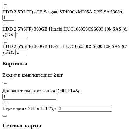
HDD 3,5”(LFF) 4TB Seagate ST4000NM005A 7.2K SAS
308
р.
HDD 2,5”(SFF) 300GB Hitachi HUC106030CSS600 10k SAS (б/
у)
71
р.
HDD 2,5”(SFF) 300GB HGST HUC106030CSS600 10k SAS (б/
у)
71
р.
Корзинки
Входит в комплектацию: 2 шт.
Дополнительная корзинка Dell LFF
45
р.
Переходник SFF в LFF
45
р.
Сетевые карты