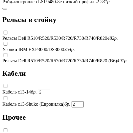
Рэйд-контроллер LSI 9480-8e низкий профиль
2 231
р.
Рельсы в стойку
Рельсы Dell R510/R520/R530/R720/R730/R740/R820
482
р.
Уголки IBM EXP3000/DS3000
354
р.
Рельсы Dell R510/R520/R530/R720/R730/R740/R820 (B6)
491
р.
Кабели
Кабель c13-14
6
р.
Кабель c13-Shuko (Евровилка)
6
р.
Прочее