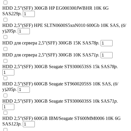
HDD 2,5”(SFF) 300GB HP EG000300JWBHR 10K 6G
SAS
229
р.
HDD 2,5”(SFF) HPE SLTN0600S5xnN010 600Gb 10K SAS, (б/
у)
205
р.
HDD для сервера 2,5”(SFF) 300GB 15K SAS
78
р.
HDD для сервера 2,5”(SFF) 300GB 10K SAS
71
р.
HDD 2,5”(SFF) 300GB Seagate ST9300653SS 15k SAS
78
р.
HDD 2,5”(SFF) 600GB Seagate ST9600205SS 10K SAS, (б/
у)
205
р.
HDD 2,5”(SFF) 300GB Seagate ST9300603SS 10k SAS
71
р.
HDD 2,5”(SFF) 600GB IBM/Seagate ST600MM0006 10K 6G
SAS
123
р.