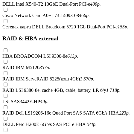
DELL Intel X540-T2 10GbE Dual-Port PCI-e
409
р.
Cisco Network Card A0+ | 73-14093-08
466
р.
Сетевая карта DELL Broadcom 5720 1Gb Dual-Port PCI-e
155
р.
RAID & HBA external
HBA BROADCOM LSI 9300-8e
613
р.
RAID IBM M5120
357
р.
RAID IBM ServeRAID 5225(кэш 4Gb)
1 570
р.
RAID LSI 9380-8e, сache 4GB, cable, battery, LP, б/у
1 718
р.
LSI SAS3442E-HP
49
р.
RAID Dell LSI 9206-16e Quad Port SAS SATA 6Gb/s HBA
223
р.
DELL Perc H200E 6Gb/s SAS PCI-e HBA
184
р.