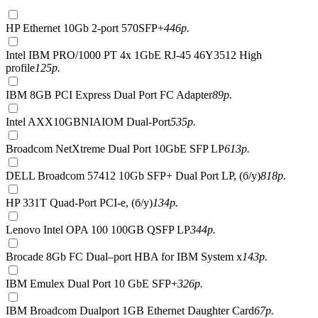
HP Ethernet 10Gb 2-port 570SFP+
446
р.
Intel IBM PRO/1000 PT 4x 1GbE RJ-45 46Y3512 High
profile
125
р.
IBM 8GB PCI Express Dual Port FC Adapter
89
р.
Intel AXX10GBNIAIOM Dual-Port
535
р.
Broadcom NetXtreme Dual Port 10GbE SFP LP
613
р.
DELL Broadcom 57412 10Gb SFP+ Dual Port LP, (б/у)
818
р.
HP 331T Quad-Port PCI-e, (б/у)
134
р.
Lenovo Intel OPA 100 100GB QSFP LP
344
р.
Brocade 8Gb FC Dual–port HBA for IBM System x
143
р.
IBM Emulex Dual Port 10 GbE SFP+
326
р.
IBM Broadcom Dualport 1GB Ethernet Daughter Card
67
р.