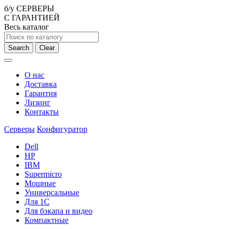
б/у СЕРВЕРЫ
С ГАРАНТИЕЙ
Весь каталог
Search
Clear
О нас
Доставка
Гарантия
Лизинг
Контакты
Серверы
Конфигуратор
Dell
HP
IBM
Supermicro
Мощные
Универсальные
Для 1С
Для бэкапа и видео
Компактные