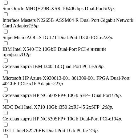
Sun Oracle MHQH29B-XSR 10/40Gbps Dual-Port
307
р.
Interface Masters N2265B-ASSM04-R Dual-Port Gigabit Network
Card Adapter
156
р.
SuperMicro AOC-STG-I2T Dual-Port 10Gb PCI-e
223
р.
IBM Intel X540-T2 10GbE Dual-Port PCI-e низкий
профиль
312
р.
Сетевая карта IBM I340-T4 Quad-Port PCI-e
268
р.
Microsoft HP Azure X930613-001 861309-001 FPGA Dual-Port
40GbE PCIe x16 Adapter
223
р.
Сетевая карта HP NC560SFP+ 10Gb SFP+ Dual-Port
178
р.
NDC Dell Intel X710 10Gb i350 2xRJ-45 2xSFP+
268
р.
Сетевая карта HP NC530SFP+ 10Gb Dual-Port PCI-e
134
р.
DELL Intel 82576EB Dual-Port 1Gb PCI-e
143
р.