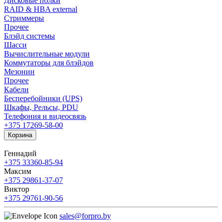
Дисковые полки
RAID & HBA external
Стриммеры
Прочее
Блэйд системы
Шасси
Вычислительные модули
Коммутаторы для блэйдов
Мезонин
Прочее
Кабели
Бесперебойники (UPS)
Шкафы, Рельсы, PDU
Телефония и видеосвязь
+375 17
269-58-00
Корзина
Геннадий
+375 33
360-85-94
Максим
+375 29
861-37-07
Виктор
+375 29
761-90-56
sales@forpro.by