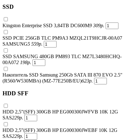
SSD
Kingston Enterprise SSD 3,84TB DC600M
9 309
р.
SSD PCIE 256GB TLC PM9A3 MZQL21T9HCJR-00A07
SAMSUNG
5 559
р.
SSD SAMSUNG 480GB PM893 TLC MZ7L3480HCHQ-
00A07
2 198
р.
Накопитель SSD Samsung 250Gb SATA III 870 EVO 2.5"
(R560/W530MB/s) (MZ-77E250B/EU)
623
р.
HDD SFF
HDD 2,5”(SFF) 300GB HP EG000300JWFVB 10K 12G
SAS
229
р.
HDD 2,5”(SFF) 300GB HP EG000300JWEBF 10K 12G
SAS
229
р.