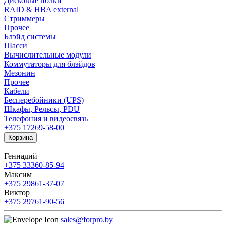
Дисковые полки
RAID & HBA external
Стриммеры
Прочее
Блэйд системы
Шасси
Вычислительные модули
Коммутаторы для блэйдов
Мезонин
Прочее
Кабели
Бесперебойники (UPS)
Шкафы, Рельсы, PDU
Телефония и видеосвязь
+375 17
269-58-00
Корзина
Геннадий
+375 33
360-85-94
Максим
+375 29
861-37-07
Виктор
+375 29
761-90-56
sales@forpro.by