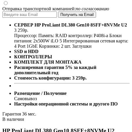
Отправка транспортной компанией:
по согласованию
СЕРВЕР
HP ProLiant DL380 Gen10 8SFF+8NVMe U2
3 259
р.
Процессор:
Память:
RAID контроллер:
P408i-a
Блоки
питания:
2x500W
iLO 5
Интегрированная сетевая карта:
4 Port 1GbE
Корзинки: 2 шт.
Заглушки
SSD и HDD
КОНТРОЛЛЕРЫ
КОМПЛЕКТ ДЛЯ МОНТАЖА
Расширенная гарантия 5% за каждый
дополнительный год
Стоимость конфигурации:
3 259
р.
Размещение / Получение
Самовывоз
Настройки операционной системы и другого ПО
Гарантия 36 мес.
В наличии
HP ProLiant DL380 Gen10 8SFF+8NVMe U2