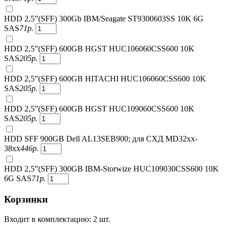
HDD 2,5”(SFF) 300Gb IBM/Seagate ST9300603SS 10K 6G
SAS
71
р.
HDD 2,5”(SFF) 600GB HGST HUC106060CSS600 10K
SAS
205
р.
HDD 2,5”(SFF) 600GB HITACHI HUC106060CSS600 10K
SAS
205
р.
HDD 2,5”(SFF) 600GB HGST HUC109060CSS600 10K
SAS
205
р.
HDD SFF 900GB Dell AL13SEB900; для СХД MD32xx-
38xx
446
р.
HDD 2,5”(SFF) 300GB IBM-Storwize HUC109030CSS600 10K
6G SAS
71
р.
Корзинки
Входит в комплектацию: 2 шт.