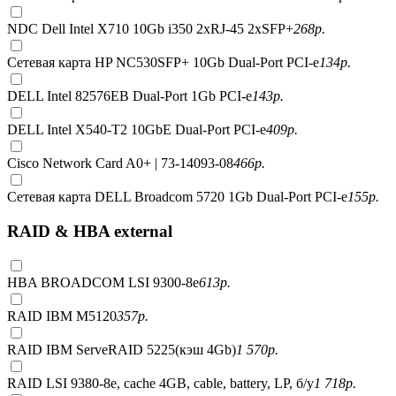
NDC Dell Intel X710 10Gb i350 2xRJ-45 2xSFP+
268
р.
Сетевая карта HP NC530SFP+ 10Gb Dual-Port PCI-e
134
р.
DELL Intel 82576EB Dual-Port 1Gb PCI-e
143
р.
DELL Intel X540-T2 10GbE Dual-Port PCI-e
409
р.
Cisco Network Card A0+ | 73-14093-08
466
р.
Сетевая карта DELL Broadcom 5720 1Gb Dual-Port PCI-e
155
р.
RAID & HBA external
HBA BROADCOM LSI 9300-8e
613
р.
RAID IBM M5120
357
р.
RAID IBM ServeRAID 5225(кэш 4Gb)
1 570
р.
RAID LSI 9380-8e, сache 4GB, cable, battery, LP, б/у
1 718
р.