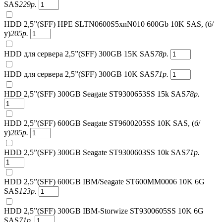
SAS
229
р.
HDD 2,5”(SFF) HPE SLTN0600S5xnN010 600Gb 10K SAS, (б/
у)
205
р.
HDD для сервера 2,5”(SFF) 300GB 15K SAS
78
р.
HDD для сервера 2,5”(SFF) 300GB 10K SAS
71
р.
HDD 2,5”(SFF) 300GB Seagate ST9300653SS 15k SAS
78
р.
HDD 2,5”(SFF) 600GB Seagate ST9600205SS 10K SAS, (б/
у)
205
р.
HDD 2,5”(SFF) 300GB Seagate ST9300603SS 10k SAS
71
р.
HDD 2,5”(SFF) 600GB IBM/Seagate ST600MM0006 10K 6G
SAS
123
р.
HDD 2,5”(SFF) 300GB IBM-Storwize ST9300605SS 10K 6G
SAS
71
р.