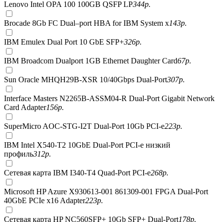
Lenovo Intel OPA 100 100GB QSFP LP
344
р.
Brocade 8Gb FC Dual–port HBA for IBM System x
143
р.
IBM Emulex Dual Port 10 GbE SFP+
326
р.
IBM Broadcom Dualport 1GB Ethernet Daughter Card
67
р.
Sun Oracle MHQH29B-XSR 10/40Gbps Dual-Port
307
р.
Interface Masters N2265B-ASSM04-R Dual-Port Gigabit Network
Card Adapter
156
р.
SuperMicro AOC-STG-I2T Dual-Port 10Gb PCI-e
223
р.
IBM Intel X540-T2 10GbE Dual-Port PCI-e низкий
профиль
312
р.
Сетевая карта IBM I340-T4 Quad-Port PCI-e
268
р.
Microsoft HP Azure X930613-001 861309-001 FPGA Dual-Port
40GbE PCIe x16 Adapter
223
р.
Сетевая карта HP NC560SFP+ 10Gb SFP+ Dual-Port
178
р.