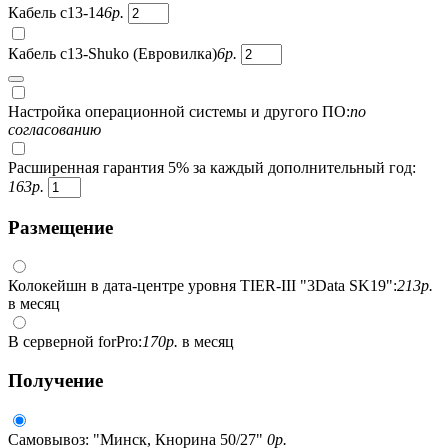
Кабель c13-14
6
р.
Кабель c13-Shuko (Евровилка)
6
р.
Настройка операционной системы и другого ПО:
по
согласованию
Расширенная гарантия 5% за каждый дополнительный год:
163
р.
Размещение
Колокейшн в дата-центре уровня TIER-III "3Data SK19":
213
р.
в месяц
В серверной forPro:
170
р.
в месяц
Получение
Самовывоз: "Минск, Кнорина 50/27"
0
р.