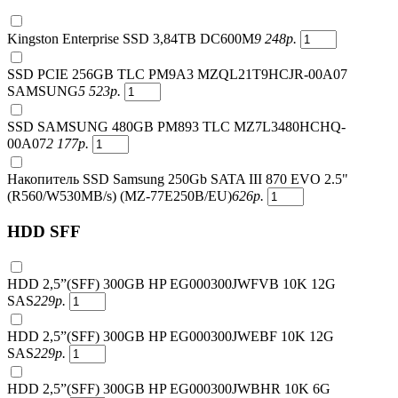
Kingston Enterprise SSD 3,84TB DC600M
9 248
р.
SSD PCIE 256GB TLC PM9A3 MZQL21T9HCJR-00A07
SAMSUNG
5 523
р.
SSD SAMSUNG 480GB PM893 TLC MZ7L3480HCHQ-
00A07
2 177
р.
Накопитель SSD Samsung 250Gb SATA III 870 EVO 2.5"
(R560/W530MB/s) (MZ-77E250B/EU)
626
р.
HDD SFF
HDD 2,5”(SFF) 300GB HP EG000300JWFVB 10K 12G
SAS
229
р.
HDD 2,5”(SFF) 300GB HP EG000300JWEBF 10K 12G
SAS
229
р.
HDD 2,5”(SFF) 300GB HP EG000300JWBHR 10K 6G