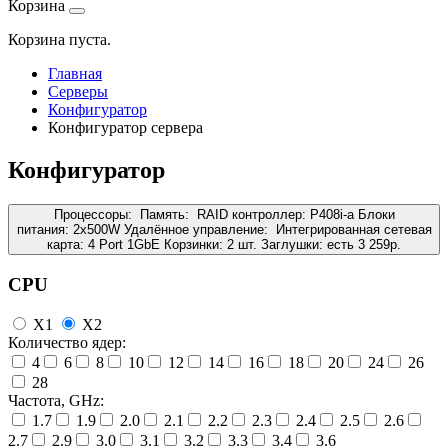
Корзина
Корзина пуста.
Главная
Серверы
Конфигуратор
Конфигуратор сервера
Конфигуратор
Процессоры:
Память:
RAID контроллер:
P408i-a
Блоки
питания:
2x500W
Удалённое управление:
Интегрированная сетевая
карта:
4 Port 1GbE
Корзинки:
2 шт.
Заглушки:
есть
3 259
р.
CPU
X1
X2
Количество ядер:
4
6
8
10
12
14
16
18
20
24
26
28
Частота, GHz:
1.7
1.9
2.0
2.1
2.2
2.3
2.4
2.5
2.6
2.7
2.9
3.0
3.1
3.2
3.3
3.4
3.6