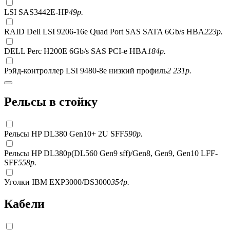
LSI SAS3442E-HP
49
р.
RAID Dell LSI 9206-16e Quad Port SAS SATA 6Gb/s HBA
223
р.
DELL Perc H200E 6Gb/s SAS PCI-e HBA
184
р.
Рэйд-контроллер LSI 9480-8e низкий профиль
2 231
р.
Рельсы в стойку
Рельсы HP DL380 Gen10+ 2U SFF
590
р.
Рельсы HP DL380p(DL560 Gen9 sff)/Gen8, Gen9, Gen10 LFF-
SFF
558
р.
Уголки IBM EXP3000/DS3000
354
р.
Кабели