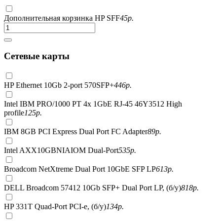
Дополнительная корзинка HP SFF
45
р.
Сетевые карты
HP Ethernet 10Gb 2-port 570SFP+
446
р.
Intel IBM PRO/1000 PT 4x 1GbE RJ-45 46Y3512 High
profile
125
р.
IBM 8GB PCI Express Dual Port FC Adapter
89
р.
Intel AXX10GBNIAIOM Dual-Port
535
р.
Broadcom NetXtreme Dual Port 10GbE SFP LP
613
р.
DELL Broadcom 57412 10Gb SFP+ Dual Port LP, (б/у)
818
р.
HP 331T Quad-Port PCI-e, (б/у)
134
р.