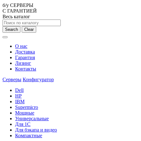
б/у СЕРВЕРЫ
С ГАРАНТИЕЙ
Весь каталог
Search
Clear
О нас
Доставка
Гарантия
Лизинг
Контакты
Серверы
Конфигуратор
Dell
HP
IBM
Supermicro
Мощные
Универсальные
Для 1С
Для бэкапа и видео
Компактные