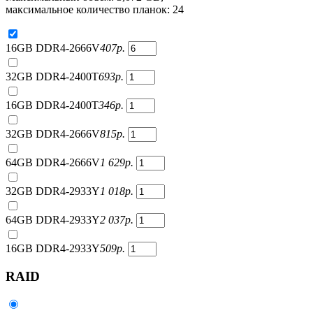
максимальное количество планок: 24
16GB DDR4-2666V
407
р.
32GB DDR4-2400T
693
р.
16GB DDR4-2400T
346
р.
32GB DDR4-2666V
815
р.
64GB DDR4-2666V
1 629
р.
32GB DDR4-2933Y
1 018
р.
64GB DDR4-2933Y
2 037
р.
16GB DDR4-2933Y
509
р.
RAID