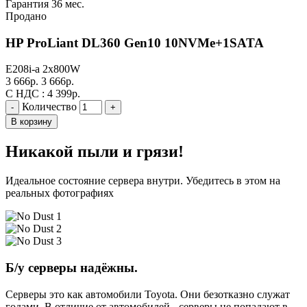
Гарантия 36 мес.
Продано
HP ProLiant DL360 Gen10 10NVMe+1SATA
E208i-a
2x800W
3 666
р.
3 666
р.
С НДС :
4 399
р.
Количество
-
+
В корзину
Никакой пыли и грязи!
Идеальное состояние сервера внутри. Убедитесь в этом на
реальных фотографиях
Б/у серверы надёжны.
Серверы это как автомобили Toyota. Они безотказно служат
годами. В отличие от автомобилей - серверы не попадают в