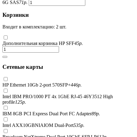
6G SAS
71
р.
Корзинки
Входит в комплектацию: 2 шт.
Дополнительная корзинка HP SFF
45
р.
Сетевые карты
HP Ethernet 10Gb 2-port 570SFP+
446
р.
Intel IBM PRO/1000 PT 4x 1GbE RJ-45 46Y3512 High
profile
125
р.
IBM 8GB PCI Express Dual Port FC Adapter
89
р.
Intel AXX10GBNIAIOM Dual-Port
535
р.
Broadcom NetXtreme Dual Port 10GbE SFP LP
613
р.