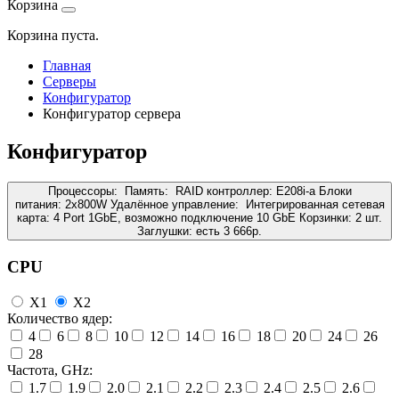
Корзина
Корзина пуста.
Главная
Серверы
Конфигуратор
Конфигуратор сервера
Конфигуратор
Процессоры:
Память:
RAID контроллер:
E208i-a
Блоки
питания:
2x800W
Удалённое управление:
Интегрированная сетевая
карта:
4 Port 1GbE, возможно подключение 10 GbE
Корзинки:
2 шт.
Заглушки:
есть
3 666
р.
CPU
X1
X2
Количество ядер:
4
6
8
10
12
14
16
18
20
24
26
28
Частота, GHz:
1.7
1.9
2.0
2.1
2.2
2.3
2.4
2.5
2.6