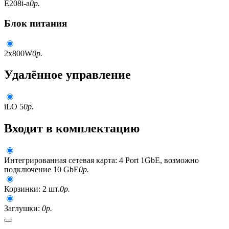
E208i-a
0
р.
Блок питания
2x800W
0
р.
Удалённое управление
iLO 5
0
р.
Входит в комплектацию
Интегрированная сетевая карта: 4 Port 1GbE, возможно
подключение 10 GbE
0
р.
Корзинки: 2 шт.
0
р.
Заглушки:
0
р.