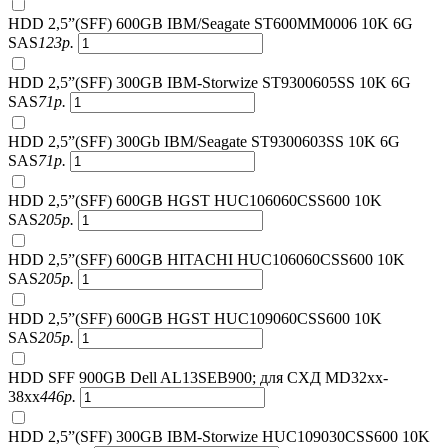
HDD 2,5”(SFF) 600GB IBM/Seagate ST600MM0006 10K 6G
SAS
123
р.
HDD 2,5”(SFF) 300GB IBM-Storwize ST9300605SS 10K 6G
SAS
71
р.
HDD 2,5”(SFF) 300Gb IBM/Seagate ST9300603SS 10K 6G
SAS
71
р.
HDD 2,5”(SFF) 600GB HGST HUC106060CSS600 10K
SAS
205
р.
HDD 2,5”(SFF) 600GB HITACHI HUC106060CSS600 10K
SAS
205
р.
HDD 2,5”(SFF) 600GB HGST HUC109060CSS600 10K
SAS
205
р.
HDD SFF 900GB Dell AL13SEB900; для СХД MD32xx-
38xx
446
р.
HDD 2,5”(SFF) 300GB IBM-Storwize HUC109030CSS600 10K