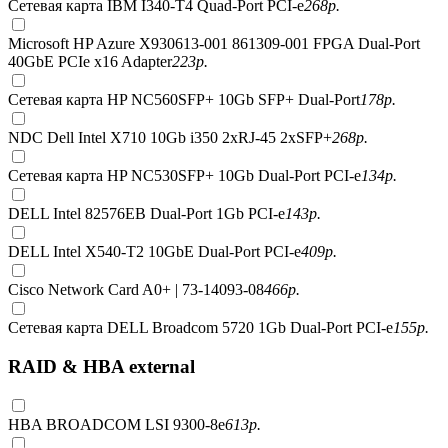
Сетевая карта IBM I340-T4 Quad-Port PCI-e
268
р.
Microsoft HP Azure X930613-001 861309-001 FPGA Dual-Port
40GbE PCIe x16 Adapter
223
р.
Сетевая карта HP NC560SFP+ 10Gb SFP+ Dual-Port
178
р.
NDC Dell Intel X710 10Gb i350 2xRJ-45 2xSFP+
268
р.
Сетевая карта HP NC530SFP+ 10Gb Dual-Port PCI-e
134
р.
DELL Intel 82576EB Dual-Port 1Gb PCI-e
143
р.
DELL Intel X540-T2 10GbE Dual-Port PCI-e
409
р.
Cisco Network Card A0+ | 73-14093-08
466
р.
Сетевая карта DELL Broadcom 5720 1Gb Dual-Port PCI-e
155
р.
RAID & HBA external
HBA BROADCOM LSI 9300-8e
613
р.