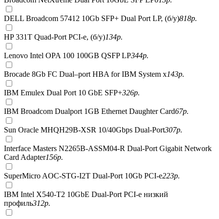
DELL Broadcom 57412 10Gb SFP+ Dual Port LP, (б/у)
818
р.
HP 331T Quad-Port PCI-e, (б/у)
134
р.
Lenovo Intel OPA 100 100GB QSFP LP
344
р.
Brocade 8Gb FC Dual–port HBA for IBM System x
143
р.
IBM Emulex Dual Port 10 GbE SFP+
326
р.
IBM Broadcom Dualport 1GB Ethernet Daughter Card
67
р.
Sun Oracle MHQH29B-XSR 10/40Gbps Dual-Port
307
р.
Interface Masters N2265B-ASSM04-R Dual-Port Gigabit Network
Card Adapter
156
р.
SuperMicro AOC-STG-I2T Dual-Port 10Gb PCI-e
223
р.
IBM Intel X540-T2 10GbE Dual-Port PCI-e низкий
профиль
312
р.