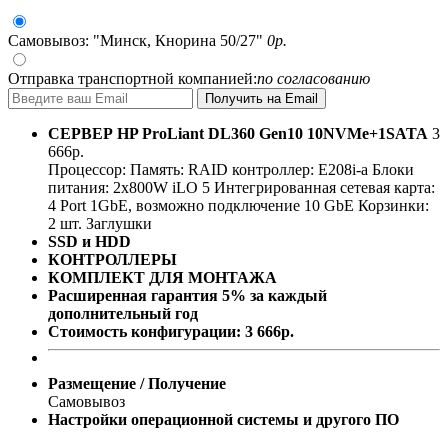
Самовывоз: "Минск, Кнорина 50/27"
0
р.
Отправка транспортной компанией:
по согласованию
СЕРВЕР
HP ProLiant DL360 Gen10 10NVMe+1SATA
3
666
р.
Процессор:
Память:
RAID контроллер:
E208i-a
Блоки
питания:
2x800W
iLO 5
Интегрированная сетевая карта:
4 Port 1GbE, возможно подключение 10 GbE
Корзинки:
2 шт.
Заглушки
SSD и HDD
КОНТРОЛЛЕРЫ
КОМПЛЕКТ ДЛЯ МОНТАЖА
Расширенная гарантия 5% за каждый
дополнительный год
Стоимость конфигурации:
3 666
р.
Размещение / Получение
Самовывоз
Настройки операционной системы и другого ПО