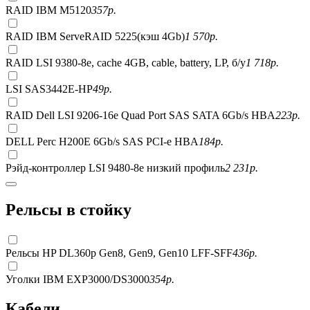
RAID IBM M5120
357
р.
RAID IBM ServeRAID 5225(кэш 4Gb)
1 570
р.
RAID LSI 9380-8e, сache 4GB, cable, battery, LP, б/у
1 718
р.
LSI SAS3442E-HP
49
р.
RAID Dell LSI 9206-16e Quad Port SAS SATA 6Gb/s HBA
223
р.
DELL Perc H200E 6Gb/s SAS PCI-e HBA
184
р.
Рэйд-контроллер LSI 9480-8e низкий профиль
2 231
р.
Рельсы в стойку
Рельсы HP DL360p Gen8, Gen9, Gen10 LFF-SFF
436
р.
Уголки IBM EXP3000/DS3000
354
р.
Кабели