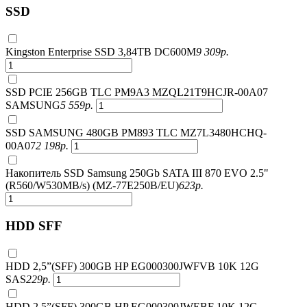
SSD
Kingston Enterprise SSD 3,84TB DC600M
9 309
р.
SSD PCIE 256GB TLC PM9A3 MZQL21T9HCJR-00A07
SAMSUNG
5 559
р.
SSD SAMSUNG 480GB PM893 TLC MZ7L3480HCHQ-
00A07
2 198
р.
Накопитель SSD Samsung 250Gb SATA III 870 EVO 2.5"
(R560/W530MB/s) (MZ-77E250B/EU)
623
р.
HDD SFF
HDD 2,5”(SFF) 300GB HP EG000300JWFVB 10K 12G
SAS
229
р.
HDD 2,5”(SFF) 300GB HP EG000300JWEBF 10K 12G