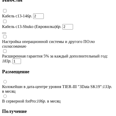
Кабель c13-14
6
р.
Кабель c13-Shuko (Евровилка)
6
р.
Настройка операционной системы и другого ПО:
по
согласованию
Расширенная гарантия 5% за каждый дополнительный год:
183
р.
Размещение
Колокейшн в дата-центре уровня TIER-III "3Data SK19":
133
р.
в месяц
В серверной forPro:
106
р.
в месяц
Получение