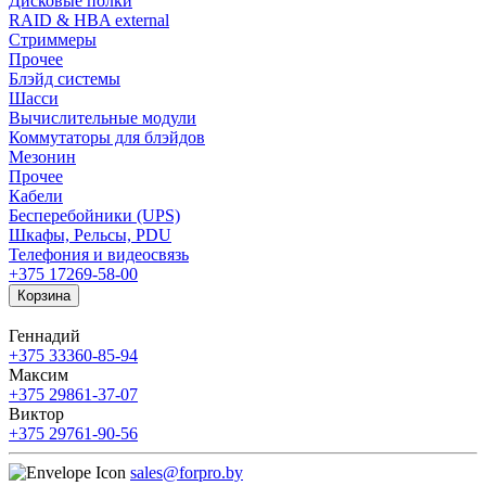
Дисковые полки
RAID & HBA external
Стриммеры
Прочее
Блэйд системы
Шасси
Вычислительные модули
Коммутаторы для блэйдов
Мезонин
Прочее
Кабели
Бесперебойники (UPS)
Шкафы, Рельсы, PDU
Телефония и видеосвязь
+375 17
269-58-00
Корзина
Геннадий
+375 33
360-85-94
Максим
+375 29
861-37-07
Виктор
+375 29
761-90-56
sales@forpro.by