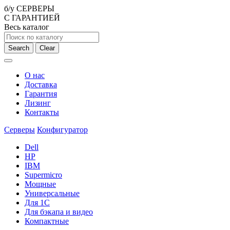
б/у СЕРВЕРЫ
С ГАРАНТИЕЙ
Весь каталог
Search
Clear
О нас
Доставка
Гарантия
Лизинг
Контакты
Серверы
Конфигуратор
Dell
HP
IBM
Supermicro
Мощные
Универсальные
Для 1С
Для бэкапа и видео
Компактные