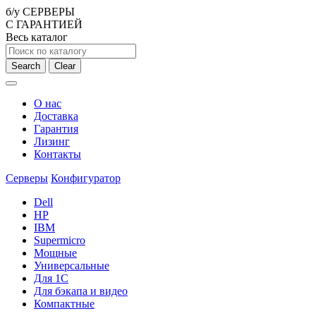
б/у СЕРВЕРЫ
С ГАРАНТИЕЙ
Весь каталог
Search
Clear
О нас
Доставка
Гарантия
Лизинг
Контакты
Серверы
Конфигуратор
Dell
HP
IBM
Supermicro
Мощные
Универсальные
Для 1С
Для бэкапа и видео
Компактные