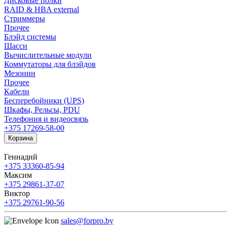
Дисковые полки
RAID & HBA external
Стриммеры
Прочее
Блэйд системы
Шасси
Вычислительные модули
Коммутаторы для блэйдов
Мезонин
Прочее
Кабели
Бесперебойники (UPS)
Шкафы, Рельсы, PDU
Телефония и видеосвязь
+375 17
269-58-00
Корзина
Геннадий
+375 33
360-85-94
Максим
+375 29
861-37-07
Виктор
+375 29
761-90-56
sales@forpro.by