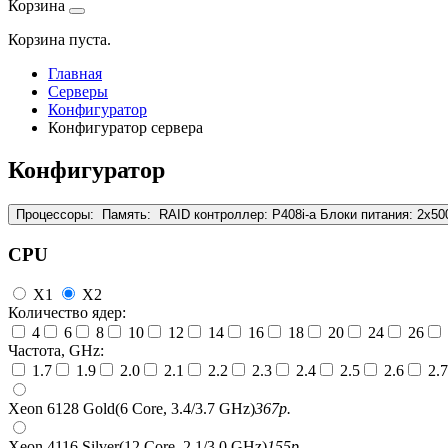
Корзина
Корзина пуста.
Главная
Серверы
Конфигуратор
Конфигуратор сервера
Конфигуратор
Процессоры:
Память:
RAID контроллер:
P408i-a
Блоки питания:
2x5
CPU
X1
X2
Количество ядер:
4
6
8
10
12
14
16
18
20
24
26
Частота, GHz:
1.7
1.9
2.0
2.1
2.2
2.3
2.4
2.5
2.6
2.7
Xeon 6128 Gold(6 Core, 3.4/3.7 GHz)
367
р.
Xeon 4116 Silver(12 Core, 2.1/3.0 GHz)
155
р.