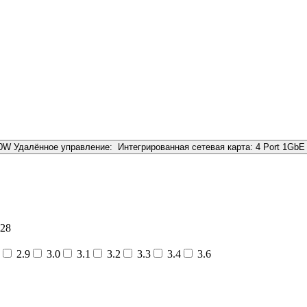
00W
Удалённое управление:
Интегрированная сетевая карта:
4 Port 1GbE
28
2.9
3.0
3.1
3.2
3.3
3.4
3.6