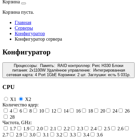
Корзина
Корзина пуста.
Главная
Серверы
Конфигуратор
Конфигуратор сервера
Конфигуратор
Процессоры:
Память:
RAID контроллер:
Perc H330
Блоки
питания:
2x1100W
Удалённое управление:
Интегрированная
сетевая карта:
4 Port 1GbE
Корзинки:
2 шт.
Заглушки:
есть
5 031
р.
CPU
X1
X2
Количество ядер:
4
6
8
10
12
14
16
18
20
24
26
28
Частота, GHz:
1.7
1.9
2.0
2.1
2.2
2.3
2.4
2.5
2.6
2.7
2.9
3.0
3.1
3.2
3.3
3.4
3.6