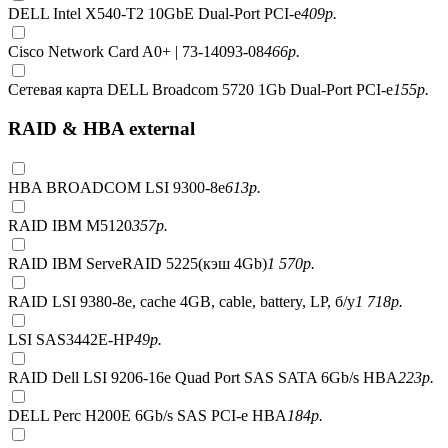
DELL Intel X540-T2 10GbE Dual-Port PCI-e
409
р.
Cisco Network Card A0+ | 73-14093-08
466
р.
Сетевая карта DELL Broadcom 5720 1Gb Dual-Port PCI-e
155
р.
RAID & HBA external
HBA BROADCOM LSI 9300-8e
613
р.
RAID IBM M5120
357
р.
RAID IBM ServeRAID 5225(кэш 4Gb)
1 570
р.
RAID LSI 9380-8e, сache 4GB, cable, battery, LP, б/у
1 718
р.
LSI SAS3442E-HP
49
р.
RAID Dell LSI 9206-16e Quad Port SAS SATA 6Gb/s HBA
223
р.
DELL Perc H200E 6Gb/s SAS PCI-e HBA
184
р.