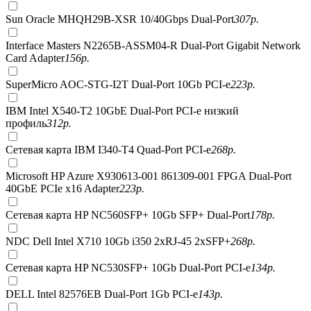
Sun Oracle MHQH29B-XSR 10/40Gbps Dual-Port
307
р.
Interface Masters N2265B-ASSM04-R Dual-Port Gigabit Network
Card Adapter
156
р.
SuperMicro AOC-STG-I2T Dual-Port 10Gb PCI-e
223
р.
IBM Intel X540-T2 10GbE Dual-Port PCI-e низкий
профиль
312
р.
Сетевая карта IBM I340-T4 Quad-Port PCI-e
268
р.
Microsoft HP Azure X930613-001 861309-001 FPGA Dual-Port
40GbE PCIe x16 Adapter
223
р.
Сетевая карта HP NC560SFP+ 10Gb SFP+ Dual-Port
178
р.
NDC Dell Intel X710 10Gb i350 2xRJ-45 2xSFP+
268
р.
Сетевая карта HP NC530SFP+ 10Gb Dual-Port PCI-e
134
р.
DELL Intel 82576EB Dual-Port 1Gb PCI-e
143
р.