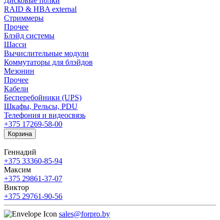
Дисковые полки
RAID & HBA external
Стриммеры
Прочее
Блэйд системы
Шасси
Вычислительные модули
Коммутаторы для блэйдов
Мезонин
Прочее
Кабели
Бесперебойники (UPS)
Шкафы, Рельсы, PDU
Телефония и видеосвязь
+375 17
269-58-00
Корзина
Геннадий
+375 33
360-85-94
Максим
+375 29
861-37-07
Виктор
+375 29
761-90-56
sales@forpro.by