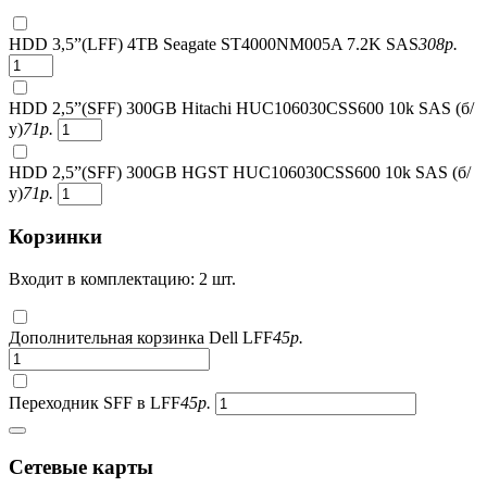
HDD 3,5”(LFF) 4TB Seagate ST4000NM005A 7.2K SAS
308
р.
HDD 2,5”(SFF) 300GB Hitachi HUC106030CSS600 10k SAS (б/
у)
71
р.
HDD 2,5”(SFF) 300GB HGST HUC106030CSS600 10k SAS (б/
у)
71
р.
Корзинки
Входит в комплектацию: 2 шт.
Дополнительная корзинка Dell LFF
45
р.
Переходник SFF в LFF
45
р.
Сетевые карты