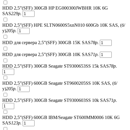
HDD 2,5”(SFF) 300GB HP EG000300JWBHR 10K 6G
SAS
229
р.
HDD 2,5”(SFF) HPE SLTN0600S5xnN010 600Gb 10K SAS, (б/
у)
205
р.
HDD для сервера 2,5”(SFF) 300GB 15K SAS
78
р.
HDD для сервера 2,5”(SFF) 300GB 10K SAS
71
р.
HDD 2,5”(SFF) 300GB Seagate ST9300653SS 15k SAS
78
р.
HDD 2,5”(SFF) 600GB Seagate ST9600205SS 10K SAS, (б/
у)
205
р.
HDD 2,5”(SFF) 300GB Seagate ST9300603SS 10k SAS
71
р.
HDD 2,5”(SFF) 600GB IBM/Seagate ST600MM0006 10K 6G
SAS
123
р.