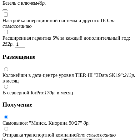
Безель с ключем
46
р.
Настройка операционной системы и другого ПО:
по
согласованию
Расширенная гарантия 5% за каждый дополнительный год:
252
р.
Размещение
Колокейшн в дата-центре уровня TIER-III "3Data SK19":
213
р.
в месяц
В серверной forPro:
170
р.
в месяц
Получение
Самовывоз: "Минск, Кнорина 50/27"
0
р.
Отправка транспортной компанией:
по согласованию