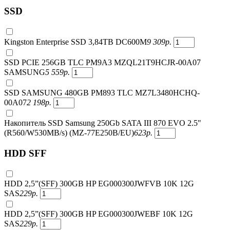
SSD
Kingston Enterprise SSD 3,84TB DC600M
9 309
р.
SSD PCIE 256GB TLC PM9A3 MZQL21T9HCJR-00A07
SAMSUNG
5 559
р.
SSD SAMSUNG 480GB PM893 TLC MZ7L3480HCHQ-
00A07
2 198
р.
Накопитель SSD Samsung 250Gb SATA III 870 EVO 2.5"
(R560/W530MB/s) (MZ-77E250B/EU)
623
р.
HDD SFF
HDD 2,5”(SFF) 300GB HP EG000300JWFVB 10K 12G
SAS
229
р.
HDD 2,5”(SFF) 300GB HP EG000300JWEBF 10K 12G
SAS
229
р.