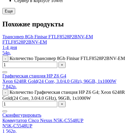
Сервер в корпусе Tower
Еще
Похожие продукты
Трансивер 8Gb Finisar FTLF8528P2BNV-EM
FTLF8528P2BNV-EM
1-4 дня
54
р.
Количество Трансивер 8Gb Finisar FTLF8528P2BNV-EM
-
+
Графическая станция HP Z6 G4
Xeon 6248R Gold(24 Core, 3.0/4.0 GHz), 96GB, 1x1000W
7 842
р.
Количество Графическая станция HP Z6 G4; Xeon 6248R
-
Gold(24 Core, 3.0/4.0 GHz), 96GB, 1x1000W
+
Сконфигурировать
Коммутатор Cisco Nexus N5K-C5548UP
N5K-C5548UP
1 562
р.