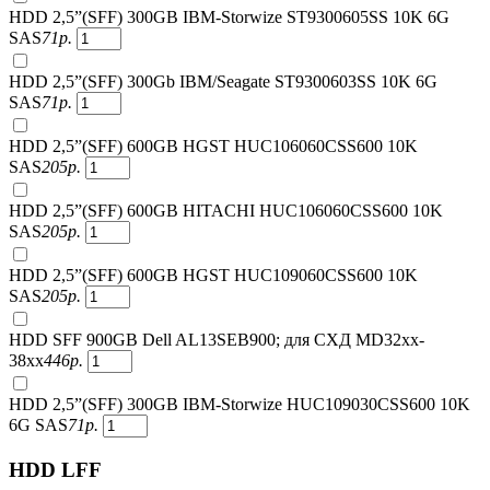
HDD 2,5”(SFF) 300GB IBM-Storwize ST9300605SS 10K 6G
SAS
71
р.
HDD 2,5”(SFF) 300Gb IBM/Seagate ST9300603SS 10K 6G
SAS
71
р.
HDD 2,5”(SFF) 600GB HGST HUC106060CSS600 10K
SAS
205
р.
HDD 2,5”(SFF) 600GB HITACHI HUC106060CSS600 10K
SAS
205
р.
HDD 2,5”(SFF) 600GB HGST HUC109060CSS600 10K
SAS
205
р.
HDD SFF 900GB Dell AL13SEB900; для СХД MD32xx-
38xx
446
р.
HDD 2,5”(SFF) 300GB IBM-Storwize HUC109030CSS600 10K
6G SAS
71
р.
HDD LFF