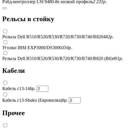
Рэйд-контроллер LSI 9480-8e низкий профиль
2 231
р.
Рельсы в стойку
Рельсы Dell R510/R520/R530/R720/R730/R740/R820
482
р.
Уголки IBM EXP3000/DS3000
354
р.
Рельсы Dell R510/R520/R530/R720/R730/R740/R820 (B6)
491
р.
Кабели
Кабель c13-14
6
р.
Кабель c13-Shuko (Евровилка)
6
р.
Прочее