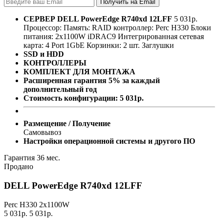
СЕРВЕР
DELL PowerEdge R740xd 12LFF
5 031
р.
Процессор:
Память:
RAID контроллер:
Perc H330
Блоки
питания:
2x1100W
iDRAC9
Интегрированная сетевая
карта: 4 Port 1GbE
Корзинки: 2 шт.
Заглушки
SSD и HDD
КОНТРОЛЛЕРЫ
КОМПЛЕКТ ДЛЯ МОНТАЖА
Расширенная гарантия 5% за каждый
дополнительный год
Стоимость конфигурации:
5 031
р.
Размещение / Получение
Самовывоз
Настройки операционной системы и другого ПО
Гарантия 36 мес.
Продано
DELL PowerEdge R740xd 12LFF
Perc H330
2x1100W
5 031
р.
5 031
р.