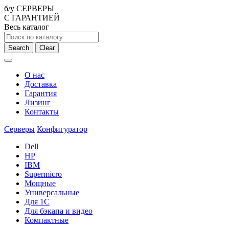
б/у СЕРВЕРЫ
С ГАРАНТИЕЙ
Весь каталог
Search
Clear
О нас
Доставка
Гарантия
Лизинг
Контакты
Серверы
Конфигуратор
Dell
HP
IBM
Supermicro
Мощные
Универсальные
Для 1С
Для бэкапа и видео
Компактные