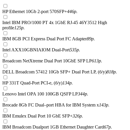
HP Ethernet 10Gb 2-port 570SFP+
446
р.
Intel IBM PRO/1000 PT 4x 1GbE RJ-45 46Y3512 High
profile
125
р.
IBM 8GB PCI Express Dual Port FC Adapter
89
р.
Intel AXX10GBNIAIOM Dual-Port
535
р.
Broadcom NetXtreme Dual Port 10GbE SFP LP
613
р.
DELL Broadcom 57412 10Gb SFP+ Dual Port LP, (б/у)
818
р.
HP 331T Quad-Port PCI-e, (б/у)
134
р.
Lenovo Intel OPA 100 100GB QSFP LP
344
р.
Brocade 8Gb FC Dual–port HBA for IBM System x
143
р.
IBM Emulex Dual Port 10 GbE SFP+
326
р.
IBM Broadcom Dualport 1GB Ethernet Daughter Card
67
р.