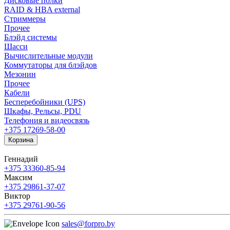
Дисковые полки
RAID & HBA external
Стриммеры
Прочее
Блэйд системы
Шасси
Вычислительные модули
Коммутаторы для блэйдов
Мезонин
Прочее
Кабели
Бесперебойники (UPS)
Шкафы, Рельсы, PDU
Телефония и видеосвязь
+375 17
269-58-00
Корзина
Геннадий
+375 33
360-85-94
Максим
+375 29
861-37-07
Виктор
+375 29
761-90-56
sales@forpro.by