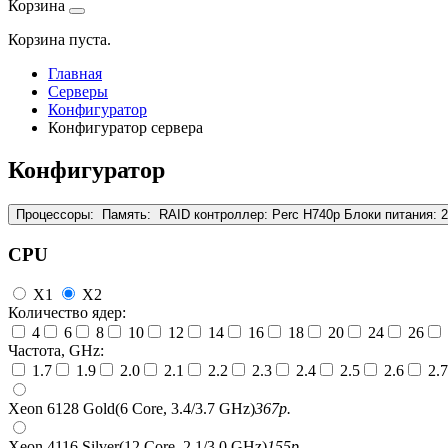
Корзина
Корзина пуста.
Главная
Серверы
Конфигуратор
Конфигуратор сервера
Конфигуратор
Процессоры:
Память:
RAID контроллер:
Perc H740p
Блоки питания:
CPU
X1
X2
Количество ядер:
4
6
8
10
12
14
16
18
20
24
26
Частота, GHz:
1.7
1.9
2.0
2.1
2.2
2.3
2.4
2.5
2.6
2.7
Xeon 6128 Gold(6 Core, 3.4/3.7 GHz)
367
р.
Xeon 4116 Silver(12 Core, 2.1/3.0 GHz)
155
р.