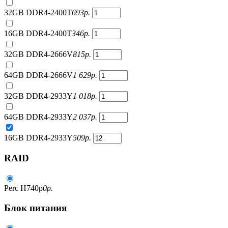
32GB DDR4-2400T
693
р.
16GB DDR4-2400T
346
р.
32GB DDR4-2666V
815
р.
64GB DDR4-2666V
1 629
р.
32GB DDR4-2933Y
1 018
р.
64GB DDR4-2933Y
2 037
р.
16GB DDR4-2933Y
509
р.
RAID
Perc H740p
0
р.
Блок питания