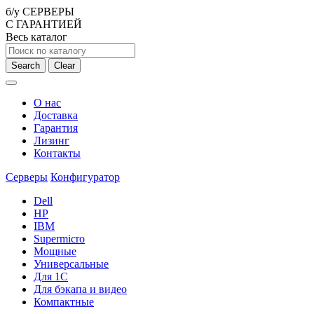
б/у СЕРВЕРЫ
С ГАРАНТИЕЙ
Весь каталог
Search
Clear
О нас
Доставка
Гарантия
Лизинг
Контакты
Серверы
Конфигуратор
Dell
HP
IBM
Supermicro
Мощные
Универсальные
Для 1С
Для бэкапа и видео
Компактные