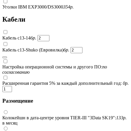
Уголки IBM EXP3000/DS3000
354
р.
Кабели
Кабель c13-14
6
р.
Кабель c13-Shuko (Евровилка)
6
р.
Настройка операционной системы и другого ПО:
по
согласованию
Расширенная гарантия 5% за каждый дополнительный год:
0
р.
Размещение
Колокейшн в дата-центре уровня TIER-III "3Data SK19":
133
р.
в месяц