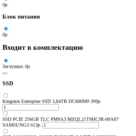
0
р.
Блок питания
0
р.
Входит в комплектацию
Заглушки:
0
р.
SSD
Kingston Enterprise SSD 3,84TB DC600M
9 399
р.
SSD PCIE 256GB TLC PM9A3 MZQL21T9HCJR-00A07
SAMSUNG
5 613
р.