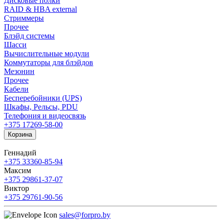
Дисковые полки
RAID & HBA external
Стриммеры
Прочее
Блэйд системы
Шасси
Вычислительные модули
Коммутаторы для блэйдов
Мезонин
Прочее
Кабели
Бесперебойники (UPS)
Шкафы, Рельсы, PDU
Телефония и видеосвязь
+375 17
269-58-00
Корзина
Геннадий
+375 33
360-85-94
Максим
+375 29
861-37-07
Виктор
+375 29
761-90-56
sales@forpro.by