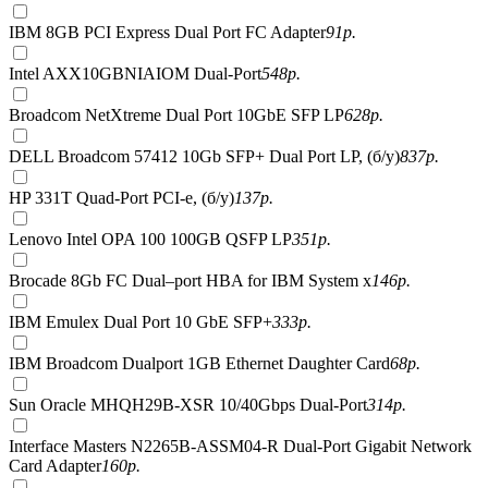
IBM 8GB PCI Express Dual Port FC Adapter
91
р.
Intel AXX10GBNIAIOM Dual-Port
548
р.
Broadcom NetXtreme Dual Port 10GbE SFP LP
628
р.
DELL Broadcom 57412 10Gb SFP+ Dual Port LP, (б/у)
837
р.
HP 331T Quad-Port PCI-e, (б/у)
137
р.
Lenovo Intel OPA 100 100GB QSFP LP
351
р.
Brocade 8Gb FC Dual–port HBA for IBM System x
146
р.
IBM Emulex Dual Port 10 GbE SFP+
333
р.
IBM Broadcom Dualport 1GB Ethernet Daughter Card
68
р.
Sun Oracle MHQH29B-XSR 10/40Gbps Dual-Port
314
р.
Interface Masters N2265B-ASSM04-R Dual-Port Gigabit Network
Card Adapter
160
р.