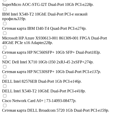
SuperMicro AOC-STG-I2T Dual-Port 10Gb PCI-e
228
р.
IBM Intel X540-T2 10GbE Dual-Port PCI-e низкий
профиль
319
р.
Сетевая карта IBM I340-T4 Quad-Port PCI-e
274
р.
Microsoft HP Azure X930613-001 861309-001 FPGA Dual-Port
40GbE PCIe x16 Adapter
228
р.
Сетевая карта HP NC560SFP+ 10Gb SFP+ Dual-Port
183
р.
NDC Dell Intel X710 10Gb i350 2xRJ-45 2xSFP+
274
р.
Сетевая карта HP NC530SFP+ 10Gb Dual-Port PCI-e
137
р.
DELL Intel 82576EB Dual-Port 1Gb PCI-e
146
р.
DELL Intel X540-T2 10GbE Dual-Port PCI-e
418
р.
Cisco Network Card A0+ | 73-14093-08
477
р.
Сетевая карта DELL Broadcom 5720 1Gb Dual-Port PCI-e
159
р.