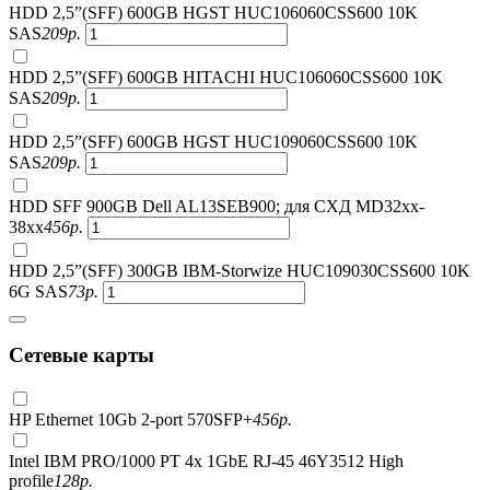
HDD 2,5”(SFF) 600GB HGST HUC106060CSS600 10K
SAS
209
р.
HDD 2,5”(SFF) 600GB HITACHI HUC106060CSS600 10K
SAS
209
р.
HDD 2,5”(SFF) 600GB HGST HUC109060CSS600 10K
SAS
209
р.
HDD SFF 900GB Dell AL13SEB900; для СХД MD32xx-
38xx
456
р.
HDD 2,5”(SFF) 300GB IBM-Storwize HUC109030CSS600 10K
6G SAS
73
р.
Сетевые карты
HP Ethernet 10Gb 2-port 570SFP+
456
р.
Intel IBM PRO/1000 PT 4x 1GbE RJ-45 46Y3512 High
profile
128
р.