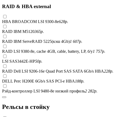
RAID & HBA external
HBA BROADCOM LSI 9300-8e
628
р.
RAID IBM M5120
365
р.
RAID IBM ServeRAID 5225(кэш 4Gb)
1 607
р.
RAID LSI 9380-8e, сache 4GB, cable, battery, LP, б/у
1 757
р.
LSI SAS3442E-HP
50
р.
RAID Dell LSI 9206-16e Quad Port SAS SATA 6Gb/s HBA
228
р.
DELL Perc H200E 6Gb/s SAS PCI-e HBA
188
р.
Рэйд-контроллер LSI 9480-8e низкий профиль
2 282
р.
Рельсы в стойку