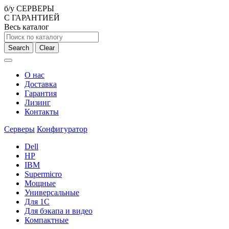
б/у СЕРВЕРЫ
С ГАРАНТИЕЙ
Весь каталог
Search
Clear
О нас
Доставка
Гарантия
Лизинг
Контакты
Серверы
Конфигуратор
Dell
HP
IBM
Supermicro
Мощные
Универсальные
Для 1С
Для бэкапа и видео
Компактные