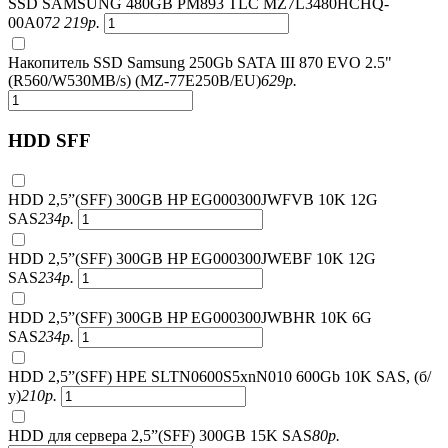
SSD SAMSUNG 480GB PM893 TLC MZ7L3480HCHQ-
00A07
2 219
р.
Накопитель SSD Samsung 250Gb SATA III 870 EVO 2.5"
(R560/W530MB/s) (MZ-77E250B/EU)
629
р.
HDD SFF
HDD 2,5”(SFF) 300GB HP EG000300JWFVB 10K 12G
SAS
234
р.
HDD 2,5”(SFF) 300GB HP EG000300JWEBF 10K 12G
SAS
234
р.
HDD 2,5”(SFF) 300GB HP EG000300JWBHR 10K 6G
SAS
234
р.
HDD 2,5”(SFF) HPE SLTN0600S5xnN010 600Gb 10K SAS, (б/
у)
210
р.
HDD для сервера 2,5”(SFF) 300GB 15K SAS
80
р.