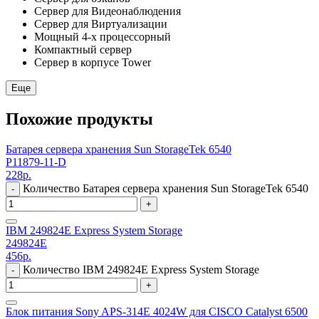
Сервер для Видеонаблюдения
Сервер для Виртуализации
Мощный 4-х процессорный
Компактный сервер
Сервер в корпусе Tower
Еще
Похожие продукты
Батарея сервера хранения Sun StorageTek 6540
P11879-11-D
228
р.
Количество Батарея сервера хранения Sun StorageTek 6540
-
+
IBM 249824E Express System Storage
249824E
456
р.
Количество IBM 249824E Express System Storage
-
+
Блок питания Sony APS-314E 4024W для CISCO Catalyst 6500