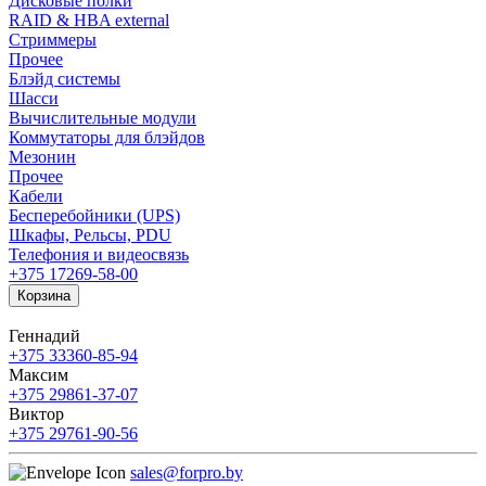
Дисковые полки
RAID & HBA external
Стриммеры
Прочее
Блэйд системы
Шасси
Вычислительные модули
Коммутаторы для блэйдов
Мезонин
Прочее
Кабели
Бесперебойники (UPS)
Шкафы, Рельсы, PDU
Телефония и видеосвязь
+375 17
269-58-00
Корзина
Геннадий
+375 33
360-85-94
Максим
+375 29
861-37-07
Виктор
+375 29
761-90-56
sales@forpro.by