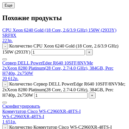
Еще
Похожие продукты
CPU Xeon 6240 Gold (18 Core, 2.6/3.9 GHz) 150W (2933Y)
SRF8X
223
р.
Количество CPU Xeon 6240 Gold (18 Core, 2.6/3.9 GHz)
-
150W (2933Y)
+
Сервер DELL PowerEdge R640 10SFF/8NVMe
2xXeon 8280 Platinum(28 Core, 2.7/4.0 GHz), 384GB, Perc
H740p, 2x750W
20 612
р.
Количество Сервер DELL PowerEdge R640 10SFF/8NVMe;
-
2xXeon 8280 Platinum(28 Core, 2.7/4.0 GHz), 384GB, Perc
H740p, 2x750W
+
Сконфигурировать
Коммутатор Cisco WS-C2960XR-48TS-I
WS-C2960XR-48TS-I
1 651
р.
Количество Коммутатор Cisco WS-C2960XR-48TS-I
-