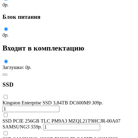
0
р.
Блок питания
0
р.
Входит в комплектацию
Заглушки:
0
р.
SSD
Kingston Enterprise SSD 3,84TB DC600M
9 309
р.
SSD PCIE 256GB TLC PM9A3 MZQL21T9HCJR-00A07
SAMSUNG
5 559
р.