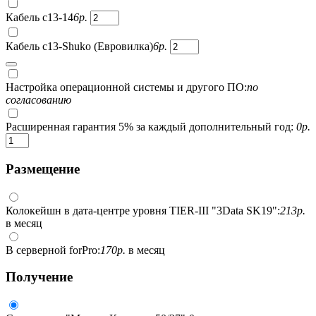
Кабель c13-14
6
р.
Кабель c13-Shuko (Евровилка)
6
р.
Настройка операционной системы и другого ПО:
по
согласованию
Расширенная гарантия 5% за каждый дополнительный год:
0
р.
Размещение
Колокейшн в дата-центре уровня TIER-III "3Data SK19":
213
р.
в месяц
В серверной forPro:
170
р.
в месяц
Получение