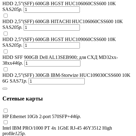
HDD 2,5”(SFF) 600GB HGST HUC106060CSS600 10K
SAS
205
р.
HDD 2,5”(SFF) 600GB HITACHI HUC106060CSS600 10K
SAS
205
р.
HDD 2,5”(SFF) 600GB HGST HUC109060CSS600 10K
SAS
205
р.
HDD SFF 900GB Dell AL13SEB900; для СХД MD32xx-
38xx
446
р.
HDD 2,5”(SFF) 300GB IBM-Storwize HUC109030CSS600 10K
6G SAS
71
р.
Сетевые карты
HP Ethernet 10Gb 2-port 570SFP+
446
р.
Intel IBM PRO/1000 PT 4x 1GbE RJ-45 46Y3512 High
profile
125
р.