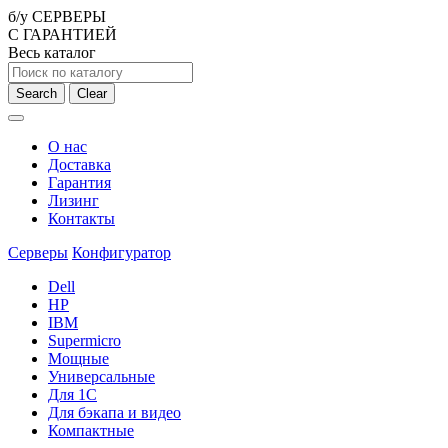
б/у СЕРВЕРЫ
С ГАРАНТИЕЙ
Весь каталог
Search
Clear
О нас
Доставка
Гарантия
Лизинг
Контакты
Серверы
Конфигуратор
Dell
HP
IBM
Supermicro
Мощные
Универсальные
Для 1С
Для бэкапа и видео
Компактные