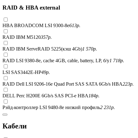
RAID & HBA external
HBA BROADCOM LSI 9300-8e
613
р.
RAID IBM M5120
357
р.
RAID IBM ServeRAID 5225(кэш 4Gb)
1 570
р.
RAID LSI 9380-8e, сache 4GB, cable, battery, LP, б/у
1 718
р.
LSI SAS3442E-HP
49
р.
RAID Dell LSI 9206-16e Quad Port SAS SATA 6Gb/s HBA
223
р.
DELL Perc H200E 6Gb/s SAS PCI-e HBA
184
р.
Рэйд-контроллер LSI 9480-8e низкий профиль
2 231
р.
Кабели