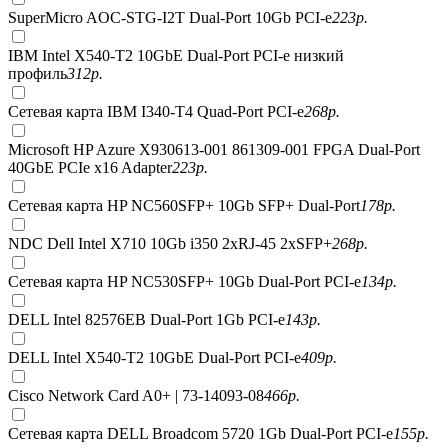
SuperMicro AOC-STG-I2T Dual-Port 10Gb PCI-e
223
р.
IBM Intel X540-T2 10GbE Dual-Port PCI-e низкий
профиль
312
р.
Сетевая карта IBM I340-T4 Quad-Port PCI-e
268
р.
Microsoft HP Azure X930613-001 861309-001 FPGA Dual-Port
40GbE PCIe x16 Adapter
223
р.
Сетевая карта HP NC560SFP+ 10Gb SFP+ Dual-Port
178
р.
NDC Dell Intel X710 10Gb i350 2xRJ-45 2xSFP+
268
р.
Сетевая карта HP NC530SFP+ 10Gb Dual-Port PCI-e
134
р.
DELL Intel 82576EB Dual-Port 1Gb PCI-e
143
р.
DELL Intel X540-T2 10GbE Dual-Port PCI-e
409
р.
Cisco Network Card A0+ | 73-14093-08
466
р.
Сетевая карта DELL Broadcom 5720 1Gb Dual-Port PCI-e
155
р.