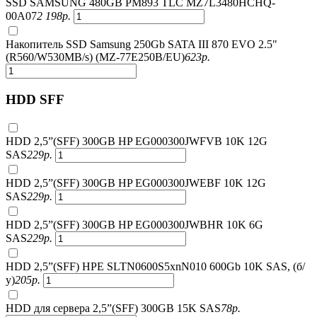
SSD SAMSUNG 480GB PM893 TLC MZ7L3480HCHQ-
00A07
2 198
р.
Накопитель SSD Samsung 250Gb SATA III 870 EVO 2.5"
(R560/W530MB/s) (MZ-77E250B/EU)
623
р.
HDD SFF
HDD 2,5”(SFF) 300GB HP EG000300JWFVB 10K 12G
SAS
229
р.
HDD 2,5”(SFF) 300GB HP EG000300JWEBF 10K 12G
SAS
229
р.
HDD 2,5”(SFF) 300GB HP EG000300JWBHR 10K 6G
SAS
229
р.
HDD 2,5”(SFF) HPE SLTN0600S5xnN010 600Gb 10K SAS, (б/
у)
205
р.
HDD для сервера 2,5”(SFF) 300GB 15K SAS
78
р.