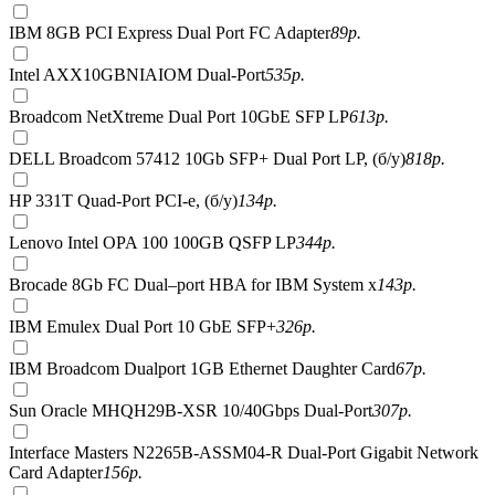
IBM 8GB PCI Express Dual Port FC Adapter
89
р.
Intel AXX10GBNIAIOM Dual-Port
535
р.
Broadcom NetXtreme Dual Port 10GbE SFP LP
613
р.
DELL Broadcom 57412 10Gb SFP+ Dual Port LP, (б/у)
818
р.
HP 331T Quad-Port PCI-e, (б/у)
134
р.
Lenovo Intel OPA 100 100GB QSFP LP
344
р.
Brocade 8Gb FC Dual–port HBA for IBM System x
143
р.
IBM Emulex Dual Port 10 GbE SFP+
326
р.
IBM Broadcom Dualport 1GB Ethernet Daughter Card
67
р.
Sun Oracle MHQH29B-XSR 10/40Gbps Dual-Port
307
р.
Interface Masters N2265B-ASSM04-R Dual-Port Gigabit Network
Card Adapter
156
р.