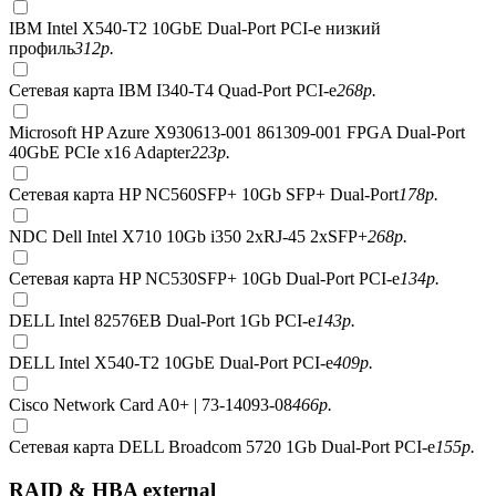
IBM Intel X540-T2 10GbE Dual-Port PCI-e низкий
профиль
312
р.
Сетевая карта IBM I340-T4 Quad-Port PCI-e
268
р.
Microsoft HP Azure X930613-001 861309-001 FPGA Dual-Port
40GbE PCIe x16 Adapter
223
р.
Сетевая карта HP NC560SFP+ 10Gb SFP+ Dual-Port
178
р.
NDC Dell Intel X710 10Gb i350 2xRJ-45 2xSFP+
268
р.
Сетевая карта HP NC530SFP+ 10Gb Dual-Port PCI-e
134
р.
DELL Intel 82576EB Dual-Port 1Gb PCI-e
143
р.
DELL Intel X540-T2 10GbE Dual-Port PCI-e
409
р.
Cisco Network Card A0+ | 73-14093-08
466
р.
Сетевая карта DELL Broadcom 5720 1Gb Dual-Port PCI-e
155
р.
RAID & HBA external