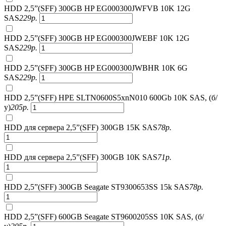
HDD 2,5”(SFF) 300GB HP EG000300JWFVB 10K 12G
SAS
229
р.
HDD 2,5”(SFF) 300GB HP EG000300JWEBF 10K 12G
SAS
229
р.
HDD 2,5”(SFF) 300GB HP EG000300JWBHR 10K 6G
SAS
229
р.
HDD 2,5”(SFF) HPE SLTN0600S5xnN010 600Gb 10K SAS, (б/
у)
205
р.
HDD для сервера 2,5”(SFF) 300GB 15K SAS
78
р.
HDD для сервера 2,5”(SFF) 300GB 10K SAS
71
р.
HDD 2,5”(SFF) 300GB Seagate ST9300653SS 15k SAS
78
р.
HDD 2,5”(SFF) 600GB Seagate ST9600205SS 10K SAS, (б/