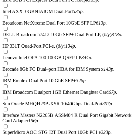
Intel AXX10GBNIAIOM Dual-Port
535
р.
Broadcom NetXtreme Dual Port 10GbE SFP LP
613
р.
DELL Broadcom 57412 10Gb SFP+ Dual Port LP, (б/у)
818
р.
HP 331T Quad-Port PCI-e, (б/у)
134
р.
Lenovo Intel OPA 100 100GB QSFP LP
344
р.
Brocade 8Gb FC Dual–port HBA for IBM System x
143
р.
IBM Emulex Dual Port 10 GbE SFP+
326
р.
IBM Broadcom Dualport 1GB Ethernet Daughter Card
67
р.
Sun Oracle MHQH29B-XSR 10/40Gbps Dual-Port
307
р.
Interface Masters N2265B-ASSM04-R Dual-Port Gigabit Network
Card Adapter
156
р.
SuperMicro AOC-STG-I2T Dual-Port 10Gb PCI-e
223
р.