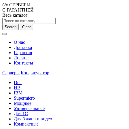
б/у СЕРВЕРЫ
С ГАРАНТИЕЙ
Весь каталог
Search
Clear
О нас
Доставка
Гарантия
Лизинг
Контакты
Серверы
Конфигуратор
Dell
HP
IBM
Supermicro
Мощные
Универсальные
Для 1С
Для бэкапа и видео
Компактные