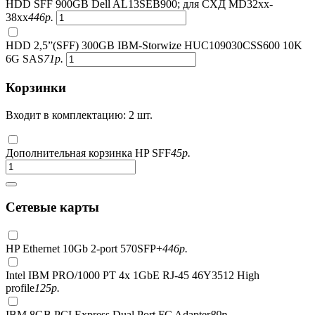
HDD SFF 900GB Dell AL13SEB900; для СХД MD32xx-
38xx
446
р.
HDD 2,5”(SFF) 300GB IBM-Storwize HUC109030CSS600 10K
6G SAS
71
р.
Корзинки
Входит в комплектацию: 2 шт.
Дополнительная корзинка HP SFF
45
р.
Сетевые карты
HP Ethernet 10Gb 2-port 570SFP+
446
р.
Intel IBM PRO/1000 PT 4x 1GbE RJ-45 46Y3512 High
profile
125
р.
IBM 8GB PCI Express Dual Port FC Adapter
89
р.