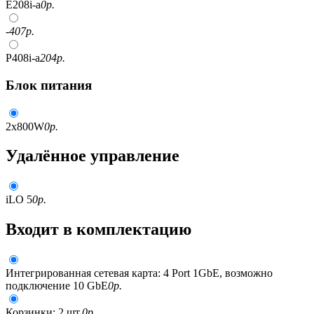
E208i-a
0
р.
-407
р.
P408i-a
204
р.
Блок питания
2x800W
0
р.
Удалённое управление
iLO 5
0
р.
Входит в комплектацию
Интегрированная сетевая карта: 4 Port 1GbE, возможно
подключение 10 GbE
0
р.
Корзинки: 2 шт.
0
р.