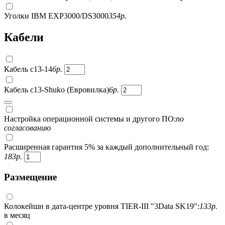
Уголки IBM EXP3000/DS3000
354
р.
Кабели
Кабель c13-14
6
р.
Кабель c13-Shuko (Евровилка)
6
р.
Настройка операционной системы и другого ПО:
по
согласованию
Расширенная гарантия 5% за каждый дополнительный год:
183
р.
Размещение
Колокейшн в дата-центре уровня TIER-III "3Data SK19":
133
р.
в месяц