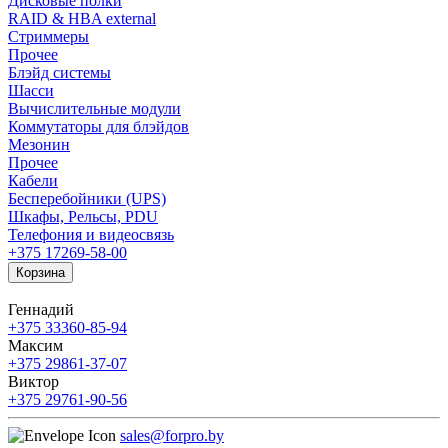
Дисковые полки
RAID & HBA external
Стриммеры
Прочее
Блэйд системы
Шасси
Вычислительные модули
Коммутаторы для блэйдов
Мезонин
Прочее
Кабели
Бесперебойники (UPS)
Шкафы, Рельсы, PDU
Телефония и видеосвязь
+375 17
269-58-00
Корзина
Геннадий
+375 33
360-85-94
Максим
+375 29
861-37-07
Виктор
+375 29
761-90-56
sales@forpro.by