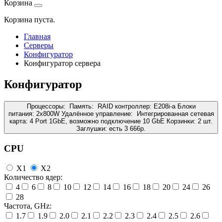
Корзина
Корзина пуста.
Главная
Серверы
Конфигуратор
Конфигуратор сервера
Конфигуратор
Процессоры:
Память:
RAID контроллер:
E208i-a
Блоки
питания:
2x800W
Удалённое управление:
Интегрированная сетевая
карта:
4 Port 1GbE, возможно подключение 10 GbE
Корзинки:
2 шт.
Заглушки:
есть
3 666
р.
CPU
X1
X2
Количество ядер:
4
6
8
10
12
14
16
18
20
24
26
28
Частота, GHz:
1.7
1.9
2.0
2.1
2.2
2.3
2.4
2.5
2.6