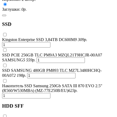
Заглушки:
0
р.
SSD
Kingston Enterprise SSD 3,84TB DC600M
9 309
р.
SSD PCIE 256GB TLC PM9A3 MZQL21T9HCJR-00A07
SAMSUNG
5 559
р.
SSD SAMSUNG 480GB PM893 TLC MZ7L3480HCHQ-
00A07
2 198
р.
Накопитель SSD Samsung 250Gb SATA III 870 EVO 2.5"
(R560/W530MB/s) (MZ-77E250B/EU)
623
р.
HDD SFF