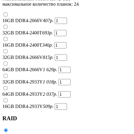
максимальное количество планок: 24
16GB DDR4-2666V
407
р.
32GB DDR4-2400T
693
р.
16GB DDR4-2400T
346
р.
32GB DDR4-2666V
815
р.
64GB DDR4-2666V
1 629
р.
32GB DDR4-2933Y
1 018
р.
64GB DDR4-2933Y
2 037
р.
16GB DDR4-2933Y
509
р.
RAID