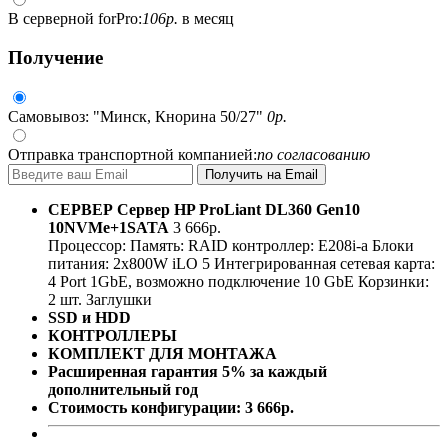
В серверной forPro:
106
р.
в месяц
Получение
Самовывоз: "Минск, Кнорина 50/27"
0
р.
Отправка транспортной компанией:
по согласованию
СЕРВЕР
Сервер HP ProLiant DL360 Gen10
10NVMe+1SATA
3 666
р.
Процессор:
Память:
RAID контроллер:
E208i-a
Блоки
питания:
2x800W
iLO 5
Интегрированная сетевая карта:
4 Port 1GbE, возможно подключение 10 GbE
Корзинки:
2 шт.
Заглушки
SSD и HDD
КОНТРОЛЛЕРЫ
КОМПЛЕКТ ДЛЯ МОНТАЖА
Расширенная гарантия 5% за каждый
дополнительный год
Стоимость конфигурации:
3 666
р.