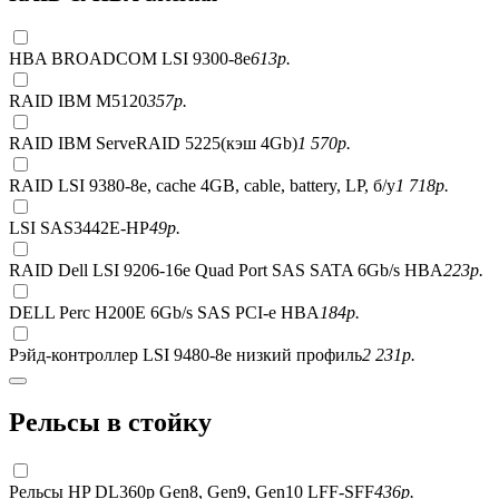
HBA BROADCOM LSI 9300-8e
613
р.
RAID IBM M5120
357
р.
RAID IBM ServeRAID 5225(кэш 4Gb)
1 570
р.
RAID LSI 9380-8e, сache 4GB, cable, battery, LP, б/у
1 718
р.
LSI SAS3442E-HP
49
р.
RAID Dell LSI 9206-16e Quad Port SAS SATA 6Gb/s HBA
223
р.
DELL Perc H200E 6Gb/s SAS PCI-e HBA
184
р.
Рэйд-контроллер LSI 9480-8e низкий профиль
2 231
р.
Рельсы в стойку
Рельсы HP DL360p Gen8, Gen9, Gen10 LFF-SFF
436
р.