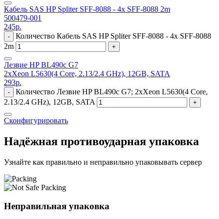
Кабель SAS HP Spliter SFF-8088 - 4x SFF-8088 2m
500479-001
245
р.
Количество Кабель SAS HP Spliter SFF-8088 - 4x SFF-8088
-
2m
+
Лезвие HP BL490c G7
2xXeon L5630(4 Core, 2.13/2.4 GHz), 12GB, SATA
293
р.
Количество Лезвие HP BL490c G7; 2xXeon L5630(4 Core,
-
2.13/2.4 GHz), 12GB, SATA
+
Сконфигурировать
Надёжная противоударная упаковка
Узнайте как правильно и неправильно упаковывать сервер
Неправильная упаковка