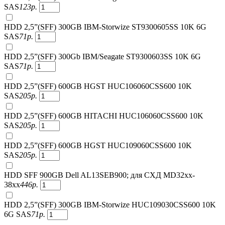
SAS
123
р.
HDD 2,5”(SFF) 300GB IBM-Storwize ST9300605SS 10K 6G
SAS
71
р.
HDD 2,5”(SFF) 300Gb IBM/Seagate ST9300603SS 10K 6G
SAS
71
р.
HDD 2,5”(SFF) 600GB HGST HUC106060CSS600 10K
SAS
205
р.
HDD 2,5”(SFF) 600GB HITACHI HUC106060CSS600 10K
SAS
205
р.
HDD 2,5”(SFF) 600GB HGST HUC109060CSS600 10K
SAS
205
р.
HDD SFF 900GB Dell AL13SEB900; для СХД MD32xx-
38xx
446
р.
HDD 2,5”(SFF) 300GB IBM-Storwize HUC109030CSS600 10K
6G SAS
71
р.