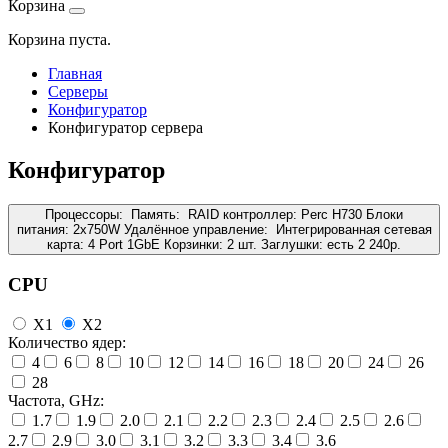
Корзина
Корзина пуста.
Главная
Серверы
Конфигуратор
Конфигуратор сервера
Конфигуратор
Процессоры:
Память:
RAID контроллер:
Perc H730
Блоки
питания:
2x750W
Удалённое управление:
Интегрированная сетевая
карта:
4 Port 1GbE
Корзинки:
2 шт.
Заглушки:
есть
2 240
р.
CPU
X1
X2
Количество ядер:
4
6
8
10
12
14
16
18
20
24
26
28
Частота, GHz:
1.7
1.9
2.0
2.1
2.2
2.3
2.4
2.5
2.6
2.7
2.9
3.0
3.1
3.2
3.3
3.4
3.6