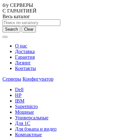
б/у СЕРВЕРЫ
С ГАРАНТИЕЙ
Весь каталог
Search
Clear
О нас
Доставка
Гарантия
Лизинг
Контакты
Серверы
Конфигуратор
Dell
HP
IBM
Supermicro
Мощные
Универсальные
Для 1С
Для бэкапа и видео
Компактные