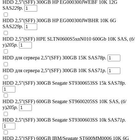
HDD 2,5”(SFF) 300GB HP EG000300JWEBF 10K 12G
SAS
229
р.
HDD 2,5”(SFF) 300GB HP EG000300JWBHR 10K 6G
SAS
229
р.
HDD 2,5”(SFF) HPE SLTN0600S5xnN010 600Gb 10K SAS, (б/
у)
205
р.
HDD для сервера 2,5”(SFF) 300GB 15K SAS
78
р.
HDD для сервера 2,5”(SFF) 300GB 10K SAS
71
р.
HDD 2,5”(SFF) 300GB Seagate ST9300653SS 15k SAS
78
р.
HDD 2,5”(SFF) 600GB Seagate ST9600205SS 10K SAS, (б/
у)
205
р.
HDD 2,5”(SFF) 300GB Seagate ST9300603SS 10k SAS
71
р.
HDD 2,5”(SFF) 600GB IBM/Seagate ST600MM0006 10K 6G