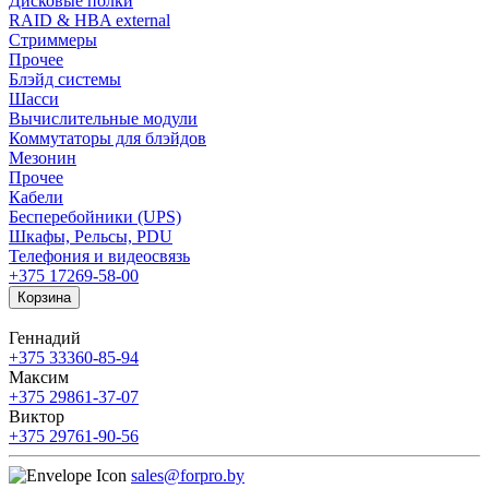
Дисковые полки
RAID & HBA external
Стриммеры
Прочее
Блэйд системы
Шасси
Вычислительные модули
Коммутаторы для блэйдов
Мезонин
Прочее
Кабели
Бесперебойники (UPS)
Шкафы, Рельсы, PDU
Телефония и видеосвязь
+375 17
269-58-00
Корзина
Геннадий
+375 33
360-85-94
Максим
+375 29
861-37-07
Виктор
+375 29
761-90-56
sales@forpro.by