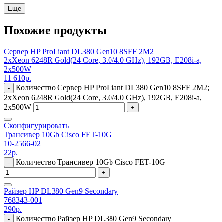
Еще
Похожие продукты
Сервер HP ProLiant DL380 Gen10 8SFF 2M2
2xXeon 6248R Gold(24 Core, 3.0/4.0 GHz), 192GB, E208i-a,
2x500W
11 610
р.
Количество Сервер HP ProLiant DL380 Gen10 8SFF 2M2;
-
2xXeon 6248R Gold(24 Core, 3.0/4.0 GHz), 192GB, E208i-a,
2x500W
+
Сконфигурировать
Трансивер 10Gb Cisco FET-10G
10-2566-02
22
р.
Количество Трансивер 10Gb Cisco FET-10G
-
+
Райзер HP DL380 Gen9 Secondary
768343-001
290
р.
Количество Райзер HP DL380 Gen9 Secondary
-