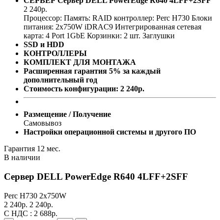
СЕРВЕР
Сервер DELL PowerEdge R640 4LFF+2SFF
2 240
р.
Процессор:
Память:
RAID контроллер:
Perc H730
Блоки
питания:
2x750W
iDRAC9
Интегрированная сетевая
карта: 4 Port 1GbE
Корзинки: 2 шт.
Заглушки
SSD и HDD
КОНТРОЛЛЕРЫ
КОМПЛЕКТ ДЛЯ МОНТАЖА
Расширенная гарантия 5% за каждый
дополнительный год
Стоимость конфигурации:
2 240
р.
Размещение / Получение
Самовывоз
Настройки операционной системы и другого ПО
Гарантия 12 мес.
В наличии
Сервер DELL PowerEdge R640 4LFF+2SFF
Perc H730
2x750W
2 240
р.
2 240
р.
С НДС :
2 688
р.