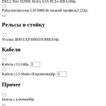
DELL Perc H200E 6Gb/s SAS PCI-e HBA
184
р.
Рэйд-контроллер LSI 9480-8e низкий профиль
2 231
р.
Рельсы в стойку
Уголки IBM EXP3000/DS3000
354
р.
Кабели
Кабель c13-14
6
р.
Кабель c13-Shuko (Евровилка)
6
р.
Прочее
Безель с ключем
46
р.