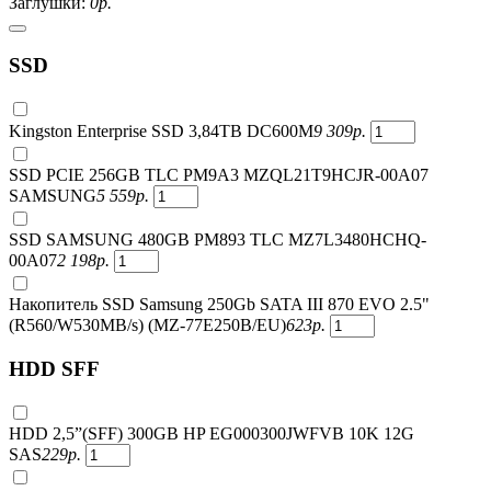
Заглушки:
0
р.
SSD
Kingston Enterprise SSD 3,84TB DC600M
9 309
р.
SSD PCIE 256GB TLC PM9A3 MZQL21T9HCJR-00A07
SAMSUNG
5 559
р.
SSD SAMSUNG 480GB PM893 TLC MZ7L3480HCHQ-
00A07
2 198
р.
Накопитель SSD Samsung 250Gb SATA III 870 EVO 2.5"
(R560/W530MB/s) (MZ-77E250B/EU)
623
р.
HDD SFF
HDD 2,5”(SFF) 300GB HP EG000300JWFVB 10K 12G
SAS
229
р.