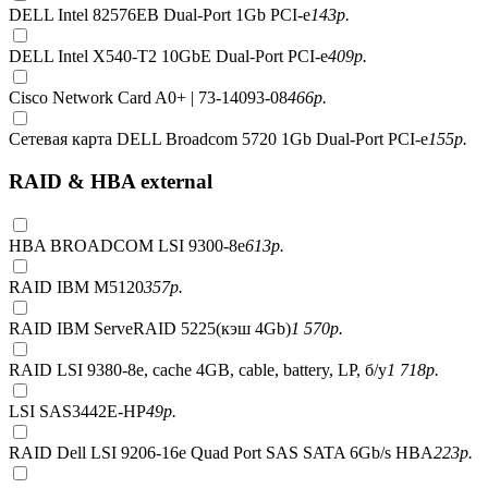
DELL Intel 82576EB Dual-Port 1Gb PCI-e
143
р.
DELL Intel X540-T2 10GbE Dual-Port PCI-e
409
р.
Cisco Network Card A0+ | 73-14093-08
466
р.
Сетевая карта DELL Broadcom 5720 1Gb Dual-Port PCI-e
155
р.
RAID & HBA external
HBA BROADCOM LSI 9300-8e
613
р.
RAID IBM M5120
357
р.
RAID IBM ServeRAID 5225(кэш 4Gb)
1 570
р.
RAID LSI 9380-8e, сache 4GB, cable, battery, LP, б/у
1 718
р.
LSI SAS3442E-HP
49
р.
RAID Dell LSI 9206-16e Quad Port SAS SATA 6Gb/s HBA
223
р.