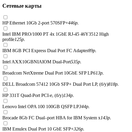
Сетевые карты
HP Ethernet 10Gb 2-port 570SFP+
446
р.
Intel IBM PRO/1000 PT 4x 1GbE RJ-45 46Y3512 High
profile
125
р.
IBM 8GB PCI Express Dual Port FC Adapter
89
р.
Intel AXX10GBNIAIOM Dual-Port
535
р.
Broadcom NetXtreme Dual Port 10GbE SFP LP
613
р.
DELL Broadcom 57412 10Gb SFP+ Dual Port LP, (б/у)
818
р.
HP 331T Quad-Port PCI-e, (б/у)
134
р.
Lenovo Intel OPA 100 100GB QSFP LP
344
р.
Brocade 8Gb FC Dual–port HBA for IBM System x
143
р.
IBM Emulex Dual Port 10 GbE SFP+
326
р.