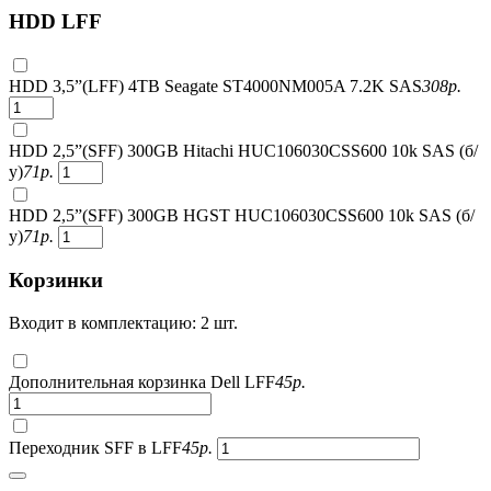
HDD LFF
HDD 3,5”(LFF) 4TB Seagate ST4000NM005A 7.2K SAS
308
р.
HDD 2,5”(SFF) 300GB Hitachi HUC106030CSS600 10k SAS (б/
у)
71
р.
HDD 2,5”(SFF) 300GB HGST HUC106030CSS600 10k SAS (б/
у)
71
р.
Корзинки
Входит в комплектацию: 2 шт.
Дополнительная корзинка Dell LFF
45
р.
Переходник SFF в LFF
45
р.