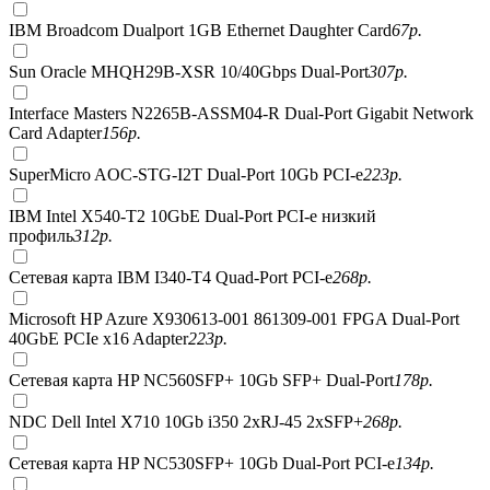
IBM Broadcom Dualport 1GB Ethernet Daughter Card
67
р.
Sun Oracle MHQH29B-XSR 10/40Gbps Dual-Port
307
р.
Interface Masters N2265B-ASSM04-R Dual-Port Gigabit Network
Card Adapter
156
р.
SuperMicro AOC-STG-I2T Dual-Port 10Gb PCI-e
223
р.
IBM Intel X540-T2 10GbE Dual-Port PCI-e низкий
профиль
312
р.
Сетевая карта IBM I340-T4 Quad-Port PCI-e
268
р.
Microsoft HP Azure X930613-001 861309-001 FPGA Dual-Port
40GbE PCIe x16 Adapter
223
р.
Сетевая карта HP NC560SFP+ 10Gb SFP+ Dual-Port
178
р.
NDC Dell Intel X710 10Gb i350 2xRJ-45 2xSFP+
268
р.
Сетевая карта HP NC530SFP+ 10Gb Dual-Port PCI-e
134
р.