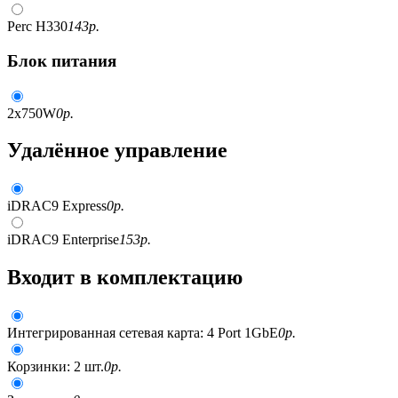
Perc H330
143
р.
Блок питания
2x750W
0
р.
Удалённое управление
iDRAC9 Express
0
р.
iDRAC9 Enterprise
153
р.
Входит в комплектацию
Интегрированная сетевая карта: 4 Port 1GbE
0
р.
Корзинки: 2 шт.
0
р.